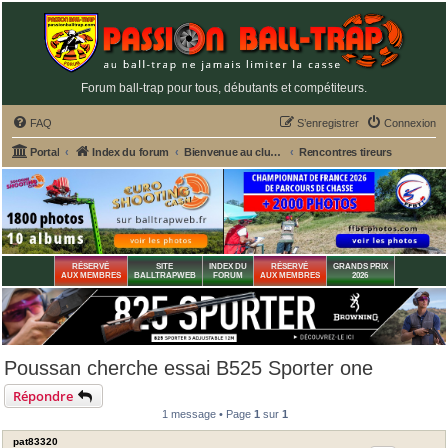
Forum ball-trap pour tous, débutants et compétiteurs.
FAQ
S’enregistrer
Connexion
Portal
Index du forum
Bienvenue au club house PASSION BALL-TRAP
Rencontres tireurs
RÉSERVÉ
SITE
INDEX DU
RÉSERVÉ
GRANDS PRIX
AUX MEMBRES
BALLTRAPWEB
FORUM
AUX MEMBRES
2026
Poussan cherche essai B525 Sporter one
Répondre
1 message • Page
1
sur
1
pat83320