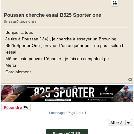
Poussan cherche essai B525 Sporter one
M
13 août 2025 07:55
e
s
Bonjour à tous
s
a
Je tire à Poussan ( 34) , je cherche à essayer un Browning
g
e
B525 Sporter One , en vue d 'en acquérir un ...ou pas.. selon l
'essai ..
Même juste pouvoir l 'épauler , je fais du compak et pc .
Merci
Cordialement
t
Répondre
1 message • Page
1
sur
1
Aller à
Retour ACCUEIL