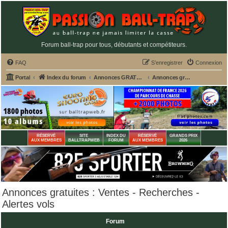
Forum ball-trap pour tous, débutants et compétiteurs.
FAQ
S’enregistrer
Connexion
Portal
Index du forum
Annonces GRATUITES PASSION BALL-TRAP
Annonces gratuites : Ventes - Recherches - Alertes vols
RÉSERVÉ
SITE
INDEX DU
RÉSERVÉ
GRANDS PRIX
AUX MEMBRES
BALLTRAPWEB
FORUM
AUX MEMBRES
2026
Annonces gratuites : Ventes - Recherches -
Alertes vols
Forum