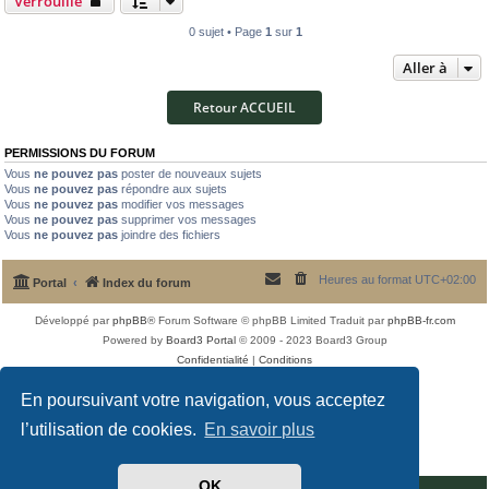
Verrouillé
0 sujet • Page
1
sur
1
Aller à
Retour ACCUEIL
PERMISSIONS DU FORUM
Vous
ne pouvez pas
poster de nouveaux sujets
Vous
ne pouvez pas
répondre aux sujets
Vous
ne pouvez pas
modifier vos messages
Vous
ne pouvez pas
supprimer vos messages
Vous
ne pouvez pas
joindre des fichiers
Heures au format
UTC+02:00
Portal
Index du forum
Développé par
phpBB
® Forum Software © phpBB Limited
Traduit par
phpBB-fr.com
Powered by
Board3 Portal
© 2009 - 2023 Board3 Group
Confidentialité
|
Conditions
En poursuivant votre navigation, vous acceptez
l’utilisation de cookies.
En savoir plus
OK