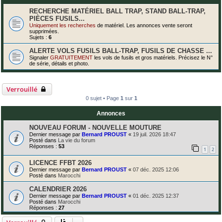
RECHERCHE MATÉRIEL BALL TRAP, STAND BALL-TRAP,
PIÈCES FUSILS...
Uniquement les recherches
de matériel. Les
annonces vente seront
supprimées
.
Sujets :
6
ALERTE VOLS FUSILS BALL-TRAP, FUSILS DE CHASSE ...
Signaler
GRATUITEMENT
les vols de fusils et gros matériels. Précisez le N°
de série, détails et photo.
Verrouillé
0 sujet • Page
1
sur
1
Annonces
NOUVEAU FORUM - NOUVELLE MOUTURE
Dernier message par
Bernard PROUST
«
19 juil. 2026 18:47
Posté dans
La vie du forum
Réponses :
53
1
2
LICENCE FFBT 2026
Dernier message par
Bernard PROUST
«
07 déc. 2025 12:06
Posté dans
Marocchi
CALENDRIER 2026
Dernier message par
Bernard PROUST
«
01 déc. 2025 12:37
Posté dans
Marocchi
Réponses :
27