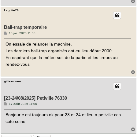
Laguite76
t
Ball-trap temporaire
M
16 juin 2025 11:33
e
s
On essaie de relancer la machine.
s
a
Les derniers ball-trap organisés ont eu lieu début 2000…
g
e
En espérant que la météo soit de la partie et les tireurs au
rendez-vous
gillesrouen
t
[23-24/08/2025] Petiville 76330
M
17 août 2025 11:06
e
s
Bonjour c est toujours ok pour 23 et 24 et lieu a petiville ces
s
a
cote seine
g
e