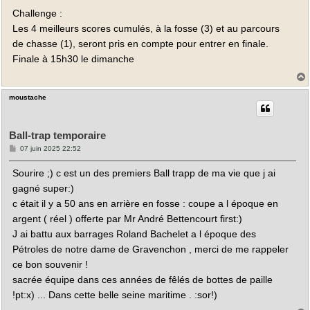
Challenge :
Les 4 meilleurs scores cumulés, à la fosse (3) et au parcours
de chasse (1), seront pris en compte pour entrer en finale.
Finale à 15h30 le dimanche
moustache
t
Ball-trap temporaire
M
07 juin 2025 22:52
e
s
Sourire ;) c est un des premiers Ball trapp de ma vie que j ai
s
a
gagné super:)
g
e
c était il y a 50 ans en arrière en fosse : coupe a l époque en
argent ( réel ) offerte par Mr André Bettencourt first:)
J ai battu aux barrages Roland Bachelet a l époque des
Pétroles de notre dame de Gravenchon , merci de me rappeler
ce bon souvenir !
sacrée équipe dans ces années de fêlés de bottes de paille
!pt:x) ... Dans cette belle seine maritime . :sor!)