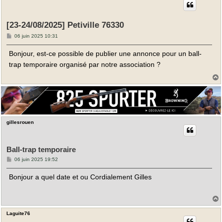
[23-24/08/2025] Petiville 76330
M
06 juin 2025 10:31
e
s
Bonjour, est-ce possible de publier une annonce pour un ball-
s
a
trap temporaire organisé par notre association ?
g
e
t
gillesrouen
Ball-trap temporaire
M
06 juin 2025 19:52
e
s
Bonjour a quel date et ou Cordialement Gilles
s
a
g
e
Laguite76
t