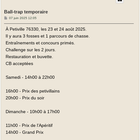
Ball-trap temporaire
M
07 juin 2025 12:05
e
s
À Petiville 76330, les 23 et 24 août 2025.
s
a
Il y aura 3 fosses et 1 parcours de chasse.
g
e
Entraînements et concours primés.
Challenge sur les 2 jours.
Restauration et buvette.
CB acceptées
Samedi - 14h00 à 22h00
16h00 - Prix des petivillains
20h00 - Prix du soir
Dimanche - 10h00 à 17h00
11h00 - Prix de l'Apéritif
14h00 - Grand Prix