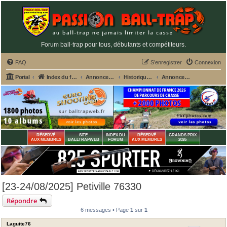
Forum ball-trap pour tous, débutants et compétiteurs.
FAQ
S’enregistrer
Connexion
Portal
Index du forum
Annonces GRATUITES PASSION BALL-TRAP
Historiques des annonces CONCOURS, GP des stands
Annonces CONCOURS, GP des stands 2025
RÉSERVÉ
SITE
INDEX DU
RÉSERVÉ
GRANDS PRIX
AUX MEMBRES
BALLTRAPWEB
FORUM
AUX MEMBRES
2026
[23-24/08/2025] Petiville 76330
Répondre
6 messages • Page
1
sur
1
Laguite76