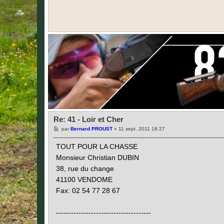
Re: 41 - Loir et Cher
M
par
Bernard PROUST
»
11 sept. 2011 18:27
e
s
TOUT POUR LA CHASSE
s
a
Monsieur Christian DUBIN
g
e
38, rue du change
41100 VENDOME
Fax: 02 54 77 28 67
--------------------------------------