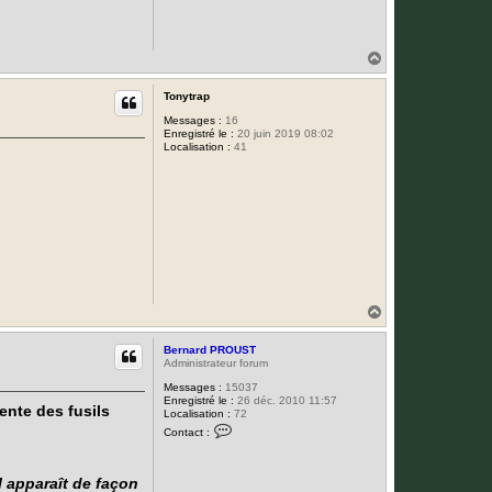
H
a
u
Tonytrap
t
Messages :
16
Enregistré le :
20 juin 2019 08:02
Localisation :
41
H
a
u
Bernard PROUST
t
Administrateur forum
Messages :
15037
Enregistré le :
26 déc. 2010 11:57
ente des fusils
Localisation :
72
C
Contact :
o
n
t
a
 apparaît de façon
c