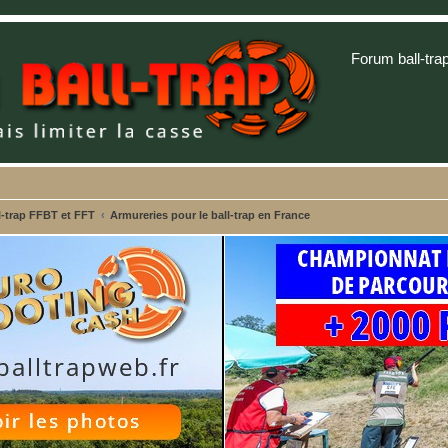
Forum ball-tra
-trap FFBT et FFT
Armureries pour le ball-trap en France