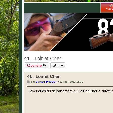
RÉ
AUX 
41 - Loir et Cher
Répondre
41 - Loir et Cher
M
par
Bernard PROUST
»
11 sept. 2011 16:32
e
s
Armureries du département du Loir et Cher à suivre 
s
a
g
e