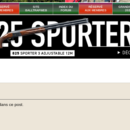
SERVÉ
SITE
INDEX DU
RÉSERVÉ
GRANDS
MEMBRES
BALLTRAPWEB
FORUM
AUX MEMBRES
20
dans ce post.