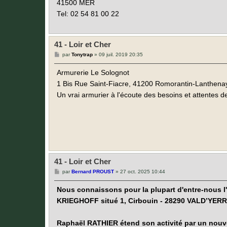
41500 MER
Tel: 02 54 81 00 22
41 - Loir et Cher
M
par
Tonytrap
»
09 juil. 2019 20:35
e
s
Armurerie Le Solognot
s
a
1 Bis Rue Saint-Fiacre, 41200 Romorantin-Lanthena
g
e
Un vrai armurier à l'écoute des besoins et attentes de
41 - Loir et Cher
M
par
Bernard PROUST
»
27 oct. 2025 10:44
e
s
Nous connaissons pour la plupart d'entre-nous l'
s
a
KRIEGHOFF situé 1, Cirbouin - 28290 VALD’YERRE
g
e
Raphaël RATHIER étend son activité par un nouve