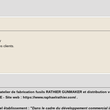
y
s clients.
atelier de fabrication fusils RATHIER GUNMAKER et distribution v
 - Site web :
https://www.raphaelrathier.com/
.
l établissement : "
Dans le cadre du développement commercial il