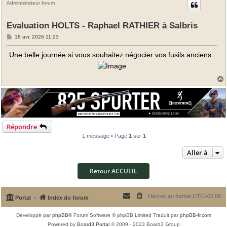
Administrateur forum
Evaluation HOLTS - Raphael RATHIER à Salbris
M
18 avr. 2026 11:23
e
s
Une belle journée si vous souhaitez négocier vos fusils anciens
s
a
g
e
t
Répondre
1 message • Page
1
sur
1
Aller à
Retour ACCUEIL
Heures au format
UTC+02:00
Portal
Index du forum
Développé par
phpBB
® Forum Software © phpBB Limited
Traduit par
phpBB-fr.com
Powered by
Board3 Portal
© 2009 - 2023 Board3 Group