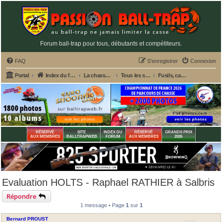
Forum ball-trap pour tous, débutants et compétiteurs.
FAQ
S’enregistrer
Connexion
Portal
Index du forum
La chasse et le matériel de chasse
Tous les sujets de chasse
Fusils, cartouches et matériel de chasse divers
RÉSERVÉ
SITE
INDEX DU
RÉSERVÉ
GRANDS PRIX
AUX MEMBRES
BALLTRAPWEB
FORUM
AUX MEMBRES
2026
Evaluation HOLTS - Raphael RATHIER à Salbris
Répondre
1 message • Page
1
sur
1
Bernard PROUST