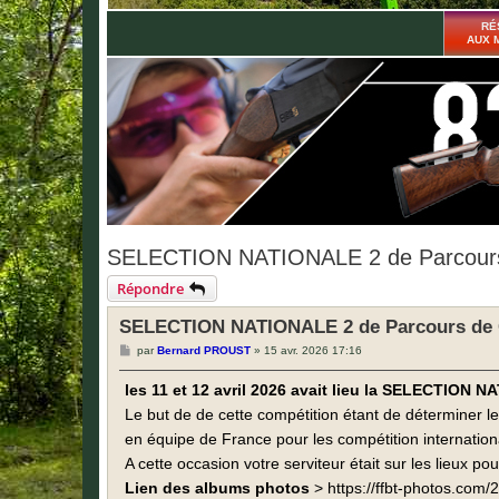
RÉ
AUX 
SELECTION NATIONALE 2 de Parcours 
Répondre
SELECTION NATIONALE 2 de Parcours de C
M
par
Bernard PROUST
»
15 avr. 2026 17:16
e
s
les 11 et 12 avril 2026 avait lieu la SELECTI
s
a
Le but de de cette compétition étant de déterminer 
g
e
en équipe de France pour les compétition internation
A cette occasion votre serviteur était sur les lieux p
Lien des albums photos
>
https://ffbt-photos.com