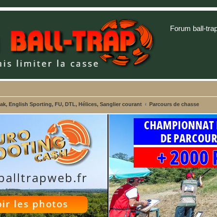
Forum ball-tra
, English Sporting, FU, DTL, Hélices, Sanglier courant
Parcours de chasse