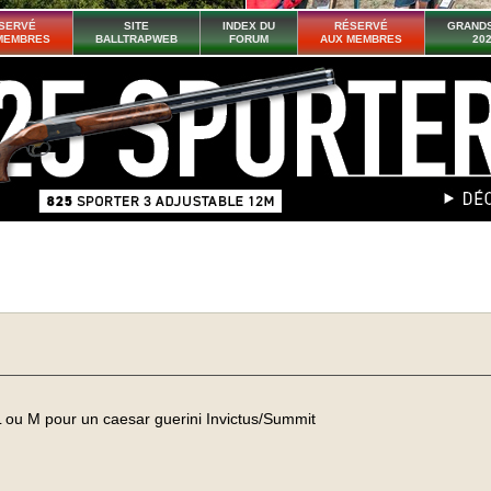
SERVÉ
SITE
INDEX DU
RÉSERVÉ
GRANDS
MEMBRES
BALLTRAPWEB
FORUM
AUX MEMBRES
20
 L ou M pour un caesar guerini Invictus/Summit