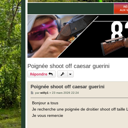
RÉ
AUX 
Poignée shoot off caesar guerini
Répondre
Poignée shoot off caesar guerini
M
par
willy1
»
23 mars 2026 22:24
e
s
Bonjour a tous
s
a
Je recherche une poignée de droitier shoot off taille
g
e
Je vous remercie