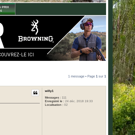
 PRIX
26
1 message • Page
1
sur
1
willy1
Messages :
111
Enregistré le :
24 déc. 2018 19:33
Localisation :
02