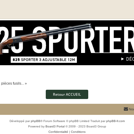
pièces fusils... »
Retour ACCUEIL
Nou
Développé par
phpBB
® Forum Software © phpBB Limited
Traduit par
phpBB-fr.com
Powered by
Board3 Portal
© 2009 - 2023 Board3 Group
Confidentialité
|
Conditions