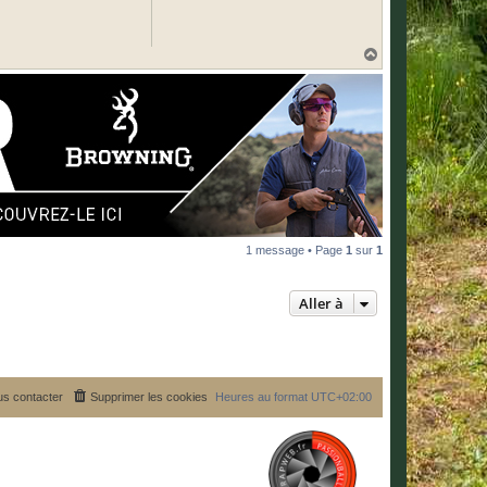
H
a
u
t
1 message • Page
1
sur
1
Aller à
s contacter
Supprimer les cookies
Heures au format
UTC+02:00