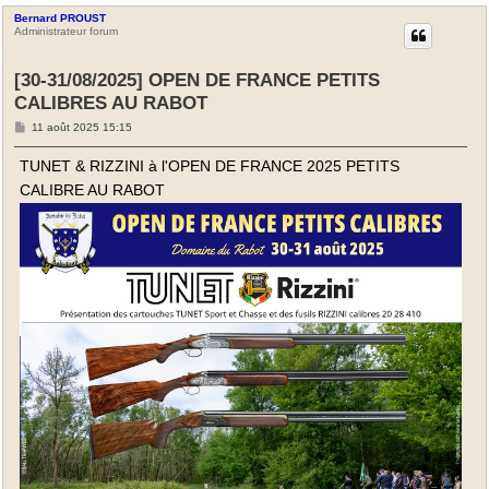
Bernard PROUST
Administrateur forum
[30-31/08/2025] OPEN DE FRANCE PETITS
CALIBRES AU RABOT
M
11 août 2025 15:15
e
s
TUNET & RIZZINI à l'OPEN DE FRANCE 2025 PETITS
s
a
CALIBRE AU RABOT
g
e