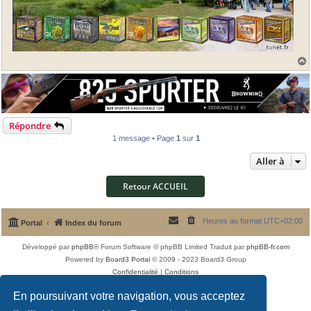
t
Répondre
1 message • Page
1
sur
1
Aller à
Retour ACCUEIL
Heures au format
UTC+02:00
Portal
Index du forum
Développé par
phpBB
® Forum Software © phpBB Limited
Traduit par
phpBB-fr.com
Powered by
Board3 Portal
© 2009 - 2023 Board3 Group
Confidentialité
|
Conditions
En poursuivant votre navigation, vous acceptez