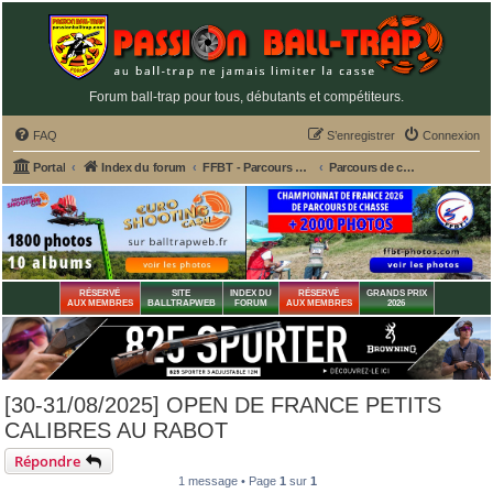
Forum ball-trap pour tous, débutants et compétiteurs.
FAQ
S’enregistrer
Connexion
Portal
Index du forum
FFBT - Parcours chasse, Compak, English Sporting, FU, DTL, Hélices, Sanglier courant
Parcours de chasse
RÉSERVÉ
SITE
INDEX DU
RÉSERVÉ
GRANDS PRIX
AUX MEMBRES
BALLTRAPWEB
FORUM
AUX MEMBRES
2026
[30-31/08/2025] OPEN DE FRANCE PETITS
CALIBRES AU RABOT
Répondre
1 message • Page
1
sur
1