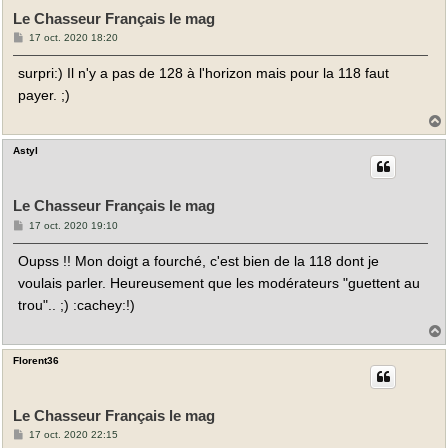
Le Chasseur Français le mag
M
17 oct. 2020 18:20
e
s
surpri:) Il n'y a pas de 128 à l'horizon mais pour la 118 faut
s
a
payer. ;)
g
e
Astyl
t
Le Chasseur Français le mag
M
17 oct. 2020 19:10
e
s
Oupss !! Mon doigt a fourché, c'est bien de la 118 dont je
s
a
voulais parler. Heureusement que les modérateurs "guettent au
g
e
trou".. ;) :cachey:!)
Florent36
t
Le Chasseur Français le mag
M
17 oct. 2020 22:15
e