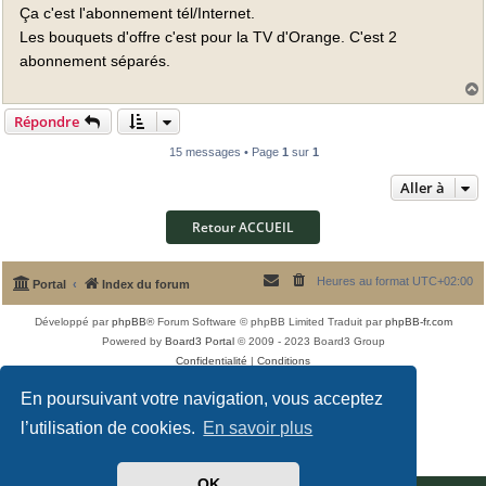
Ça c'est l'abonnement tél/Internet.
s
a
Les bouquets d'offre c'est pour la TV d'Orange. C'est 2
g
e
abonnement séparés.
Répondre
t
15 messages • Page
1
sur
1
Aller à
Retour ACCUEIL
Heures au format
UTC+02:00
Portal
Index du forum
Développé par
phpBB
® Forum Software © phpBB Limited
Traduit par
phpBB-fr.com
Powered by
Board3 Portal
© 2009 - 2023 Board3 Group
Confidentialité
|
Conditions
En poursuivant votre navigation, vous acceptez
l’utilisation de cookies.
En savoir plus
OK