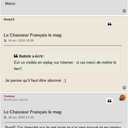
e
Merci
Sony13
t
Le Chasseur Français le mag
M
16 oct. 2020 16:59
e
s
s
a
Balistic a écrit :
g
e
Est ce visible en replay sur Internet : si oui merci de mettre le
lien?.
Je pense qu'il faut être abonné. ;)
Cowboy
t
Modérateur global
Le Chasseur Français le mag
M
16 oct. 2020 17:15
e
s
[bad!] J'ai cherché sur le net mais je n'ai rien trouvé et en replay
s