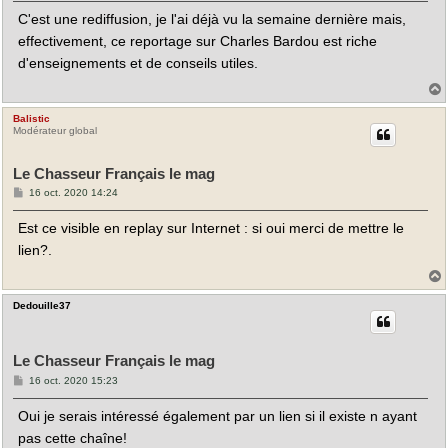
s
C'est une rediffusion, je l'ai déjà vu la semaine dernière mais,
s
a
effectivement, ce reportage sur Charles Bardou est riche
g
e
d'enseignements et de conseils utiles.
Balistic
t
Modérateur global
Le Chasseur Français le mag
M
16 oct. 2020 14:24
e
s
Est ce visible en replay sur Internet : si oui merci de mettre le
s
a
lien?.
g
e
Dedouille37
t
Le Chasseur Français le mag
M
16 oct. 2020 15:23
e
s
Oui je serais intéressé également par un lien si il existe n ayant
s
a
pas cette chaîne!
g