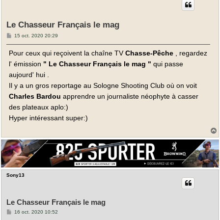
Le Chasseur Français le mag
M
15 oct. 2020 20:29
e
s
Pour ceux qui reçoivent la chaîne TV
Chasse-Pêche
, regardez
s
a
l' émission
" Le Chasseur Français le mag "
qui passe
g
e
aujourd' hui .
Il y a un gros reportage au Sologne Shooting Club où on voit
Charles Bardou
apprendre un journaliste néophyte à casser
des plateaux aplo:)
Hyper intéressant super:)
t
Sony13
Le Chasseur Français le mag
M
16 oct. 2020 10:52
e