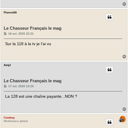
e
Florent36
t
Le Chasseur Français le mag
M
16 oct. 2020 22:21
e
s
Sur la 118 à la tv je l’ai vu
s
a
g
e
Astyl
t
Le Chasseur Français le mag
M
17 oct. 2020 13:24
e
s
La 128 est une chaîne payante...NON ?
s
a
g
e
Cowboy
t
Modérateur global