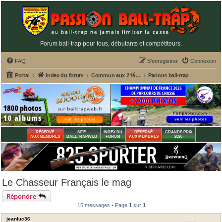
Forum ball-trap pour tous, débutants et compétiteurs.
FAQ
S’enregistrer
Connexion
Portal
Index du forum
Commun aux 2 fédérations ball-trap FFBT et FFT
Parlons ball-trap
RÉSERVÉ
SITE
INDEX DU
RÉSERVÉ
GRANDS PRIX
AUX MEMBRES
BALLTRAPWEB
FORUM
AUX MEMBRES
2026
Le Chasseur Français le mag
Répondre
15 messages • Page
1
sur
1
jeanluc36