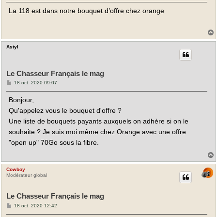
s
La 118 est dans notre bouquet d’offre chez orange
s
a
g
e
Astyl
t
Le Chasseur Français le mag
M
18 oct. 2020 09:07
e
s
Bonjour,
s
a
Qu'appelez vous le bouquet d'offre ?
g
e
Une liste de bouquets payants auxquels on adhère si on le
souhaite ? Je suis moi même chez Orange avec une offre
"open up" 70Go sous la fibre.
Cowboy
t
Modérateur global
Le Chasseur Français le mag
M
18 oct. 2020 12:42
e
s