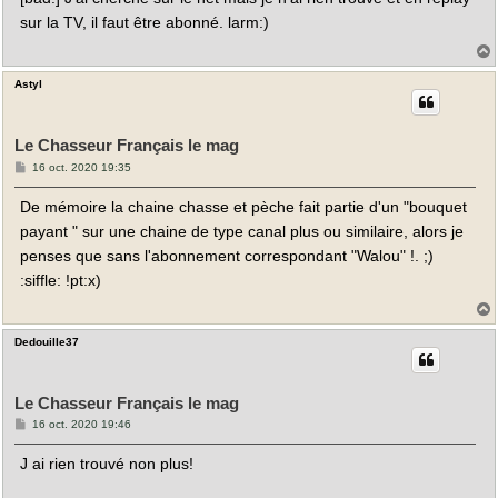
a
sur la TV, il faut être abonné. larm:)
g
e
Astyl
t
Le Chasseur Français le mag
M
16 oct. 2020 19:35
e
s
De mémoire la chaine chasse et pèche fait partie d'un "bouquet
s
a
payant " sur une chaine de type canal plus ou similaire, alors je
g
e
penses que sans l'abonnement correspondant "Walou" !. ;)
:siffle: !pt:x)
Dedouille37
t
Le Chasseur Français le mag
M
16 oct. 2020 19:46
e
s
J ai rien trouvé non plus!
s
a
g