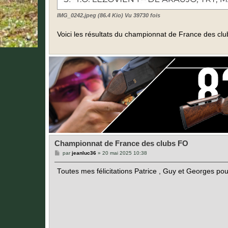
IMG_0242.jpeg (86.4 Kio) Vu 39730 fois
Voici les résultats du championnat de France des c
Championnat de France des clubs FO
M
par
jeanluc36
»
20 mai 2025 10:38
e
s
Toutes mes félicitations Patrice , Guy et Georges pour
s
a
g
e