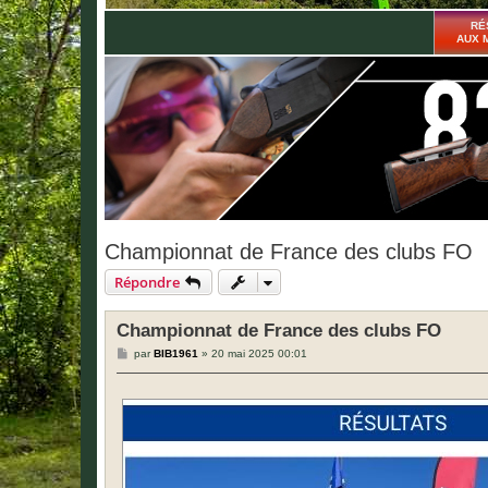
RÉ
AUX 
Championnat de France des clubs FO
Répondre
Championnat de France des clubs FO
M
par
BIB1961
»
20 mai 2025 00:01
e
s
s
a
g
e