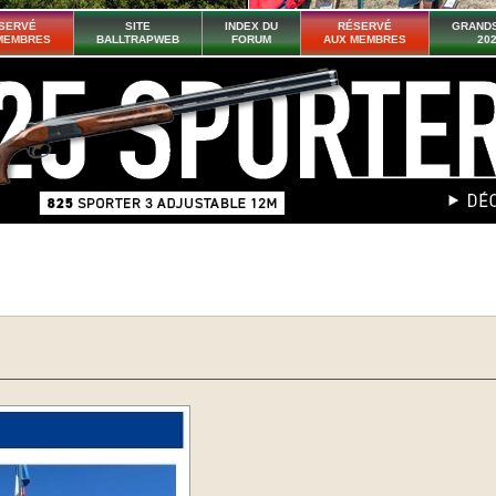
SERVÉ
SITE
INDEX DU
RÉSERVÉ
GRANDS
MEMBRES
BALLTRAPWEB
FORUM
AUX MEMBRES
20