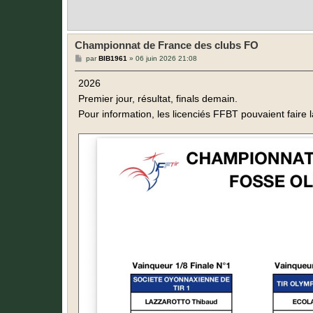
Championnat de France des clubs FO
M
par
BIB1961
»
06 juin 2026 21:08
e
s
2026
s
a
Premier jour, résultat, finals demain.
g
e
Pour information, les licenciés FFBT pouvaient fair