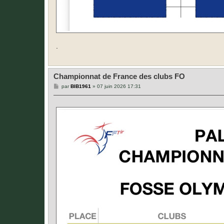
.
Championnat de France des clubs FO
M
par
BIB1961
»
07 juin 2026 17:31
e
s
s
a
g
e