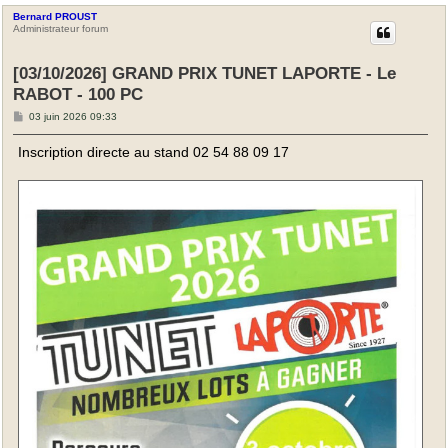
Bernard PROUST
Administrateur forum
[03/10/2026] GRAND PRIX TUNET LAPORTE - Le
RABOT - 100 PC
M
03 juin 2026 09:33
e
s
Inscription directe au stand 02 54 88 09 17
s
a
g
e