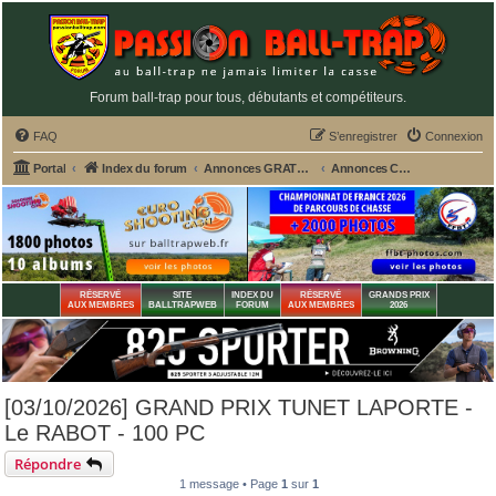
Forum ball-trap pour tous, débutants et compétiteurs.
FAQ
S’enregistrer
Connexion
Portal
Index du forum
Annonces GRATUITES PASSION BALL-TRAP
Annonces CONCOURS, GP des stands 2026
RÉSERVÉ
SITE
INDEX DU
RÉSERVÉ
GRANDS PRIX
AUX MEMBRES
BALLTRAPWEB
FORUM
AUX MEMBRES
2026
[03/10/2026] GRAND PRIX TUNET LAPORTE -
Le RABOT - 100 PC
Répondre
1 message • Page
1
sur
1