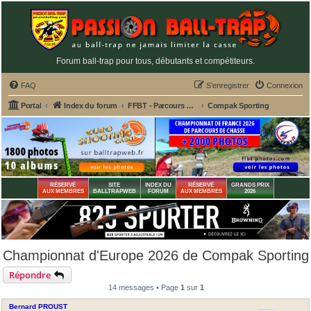
Forum ball-trap pour tous, débutants et compétiteurs.
FAQ
S’enregistrer
Connexion
Portal
Index du forum
FFBT - Parcours chasse, Compak, English Sporting, FU, DTL, Hélices, Sanglier courant
Compak Sporting
RÉSERVÉ
SITE
INDEX DU
RÉSERVÉ
GRANDS PRIX
AUX MEMBRES
BALLTRAPWEB
FORUM
AUX MEMBRES
2026
Championnat d'Europe 2026 de Compak Sporting
Répondre
14 messages • Page
1
sur
1
Bernard PROUST