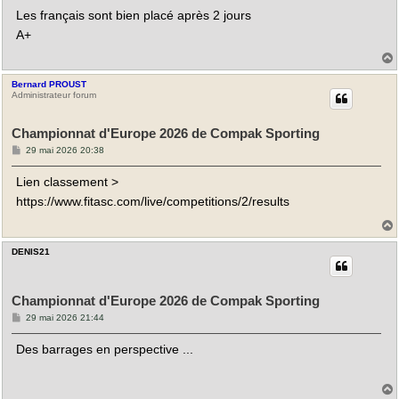
a
Les français sont bien placé après 2 jours
g
e
A+
Bernard PROUST
t
Administrateur forum
Championnat d'Europe 2026 de Compak Sporting
M
29 mai 2026 20:38
e
s
Lien classement >
s
a
https://www.fitasc.com/live/competitions/2/results
g
e
DENIS21
t
Championnat d'Europe 2026 de Compak Sporting
M
29 mai 2026 21:44
e
s
Des barrages en perspective ...
s
a
g
e