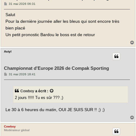
M
31 mai 2026 06:31
e
s
Salut
s
a
Pour la dernière journée aller les bleus qui sont encore très
g
e
bien placé
Un petit pronostic Bardou le boss est de retour
Astyl
t
Championnat d'Europe 2026 de Compak Sporting
M
31 mai 2026 18:41
e
s
s
a
Cowboy
a écrit :
g
e
2 jours !!!!! Tu es sûr ??? ;)
Le 30 à 6 heures du matin, OUI JE SUIS SUR !! ;) ;)
Cowboy
t
Modérateur global