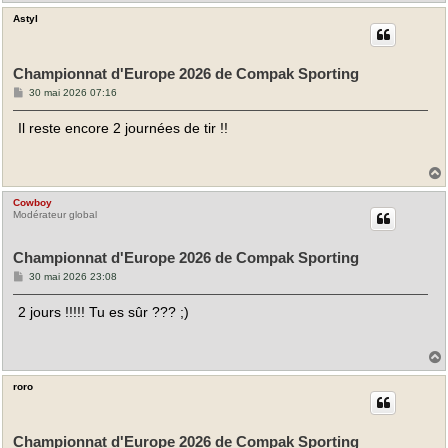
Astyl
t
Championnat d'Europe 2026 de Compak Sporting
M
30 mai 2026 07:16
e
s
Il reste encore 2 journées de tir !!
s
a
g
e
Cowboy
t
Modérateur global
Championnat d'Europe 2026 de Compak Sporting
M
30 mai 2026 23:08
e
s
2 jours !!!!! Tu es sûr ??? ;)
s
a
g
e
roro
t
Championnat d'Europe 2026 de Compak Sporting