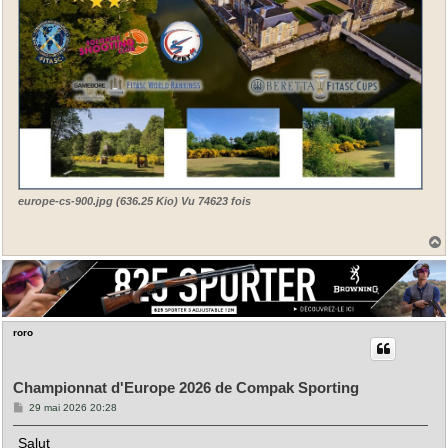
europe-cs-900.jpg (636.25 Kio) Vu 74623 fois
t
roro
Championnat d'Europe 2026 de Compak Sporting
M
29 mai 2026 20:28
e
s
Salut
s