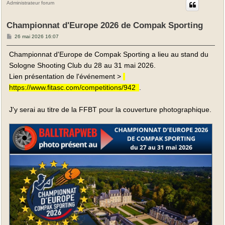
Administrateur forum
Championnat d'Europe 2026 de Compak Sporting
M
26 mai 2026 16:07
e
s
Championnat d'Europe de Compak Sporting a lieu au stand du
s
a
Sologne Shooting Club du 28 au 31 mai 2026.
g
e
Lien présentation de l'événement >
https://www.fitasc.com/competitions/942
.
J'y serai au titre de la FFBT pour la couverture photographique.