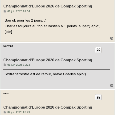
Championnat d'Europe 2026 de Compak Sporting
M
01 juin 2026 01:54
e
s
Bon ok pour les 2 jours. ;)
s
a
Charles toujours au top et Bastien à 1 points. super:) aplo:)
g
e
[bbr]
Sony13
t
Championnat d'Europe 2026 de Compak Sporting
M
01 juin 2026 10:24
e
s
l'extra terrestre est de retour, bravo Charles aplo:)
s
a
g
e
roro
t
Championnat d'Europe 2026 de Compak Sporting
M
02 juin 2026 07:29
e