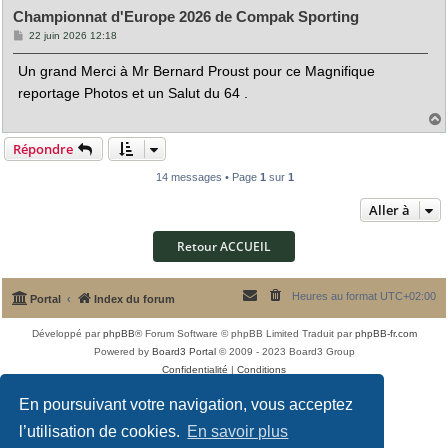
Championnat d'Europe 2026 de Compak Sporting
M
22 juin 2026 12:18
e
s
Un grand Merci à Mr Bernard Proust pour ce Magnifique
s
a
reportage Photos et un Salut du 64 .
g
e
Répondre
t
14 messages • Page
1
sur
1
Aller à
Retour ACCUEIL
Heures au format
UTC+02:00
Portal
Index du forum
Développé par
phpBB
® Forum Software © phpBB Limited
Traduit par
phpBB-fr.com
Powered by
Board3 Portal
© 2009 - 2023 Board3 Group
Confidentialité
|
Conditions
En poursuivant votre navigation, vous acceptez
l’utilisation de cookies.
En savoir plus