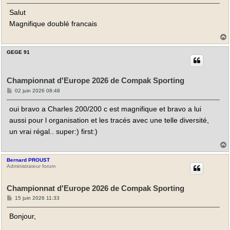
s
Salut
s
a
Magnifique doublé francais
g
e
GEGE 91
t
Championnat d'Europe 2026 de Compak Sporting
M
02 juin 2026 08:48
e
s
oui bravo a Charles 200/200 c est magnifique et bravo a lui
s
a
aussi pour l organisation et les tracés avec une telle diversité,
g
e
un vrai régal.. super:) first:)
Bernard PROUST
t
Administrateur forum
Championnat d'Europe 2026 de Compak Sporting
M
15 juin 2026 11:33
e
s
Bonjour,
s
a
g