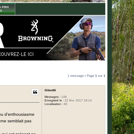
 PRIX
26
1 message • Page
1
sur
1
Gibet46
Messages :
148
Enregistré le :
22 févr. 2017 18:14
Localisation :
46
peu d'enthousiasme
ui me semblait pas