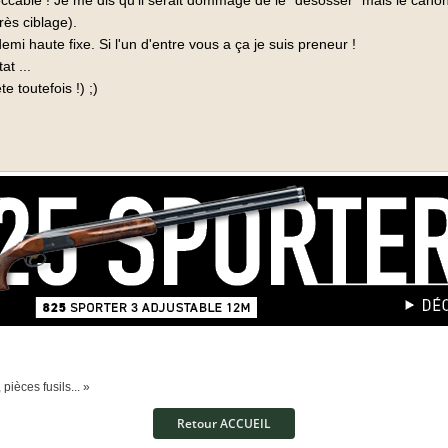
mpeccable ! Je me dis qu'il serait dommage de le "désosser" mais le cano
ès ciblage).
 haute fixe. Si l'un d'entre vous a ça je suis preneur !
t ...
e toutefois !) ;)
pièces fusils... »
Retour ACCUEIL