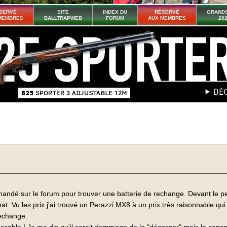
SERVÉ
SITE
INDEX DU
RÉSERVÉ
GRANDS
MEMBRES
BALLTRAPWEB
FORUM
AUX MEMBRES
20
demandé sur le forum pour trouver une batterie de rechange. Devant le 
hat. Vu les prix j'ai trouvé un Perazzi MX8 à un prix très raisonnable q
rechange.