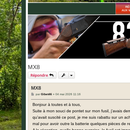
RÉ
AUX 
MX8
Répondre
MX8
M
par
Gibet46
»
04 mai 2026 11:16
e
s
Bonjour à toutes et à tous,
s
a
Suite à mon souci de pontet sur mon fusil, j'avais 
g
e
qu'avait suscité ce post, je me suis rabattu sur un ac
mal pour avoir outre la batterie quelques pièces de 