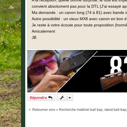
A la réception, quelle bonne surprise, le fusil est i
convient absolument pas pour la DTL (J'ai essayé apr
Ma demande : un canon long (74 à 81) avec bande demi
Autre possibilité : un vieux MX8 avec canon en bon éta
Je reste à votre écoute pour toute proposition (honnêt
Amicalement
JB
Répondre
Retourner vers « Recherche matériel ball trap, stand ball-trap, 