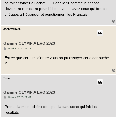
se fait défoncer à l achat...... Donc le tir comme la chasse
deviendra et restera pour l élite.....vous savez ceux qui font des
chèques à l' étranger et ponctionnent les Francais......
Joebrown725
t
Gamme OLYMPIA EVO 2023
M
16 févr. 2026 21:13
e
s
Est ce que certains d’entre vous on pu essayer cette cartouche
s
a
?
g
e
Timo
t
Gamme OLYMPIA EVO 2023
M
16 févr. 2026 21:41
e
s
Prends la moins chère c'est pas la cartouche qui fait les
s
a
résultats
g
e