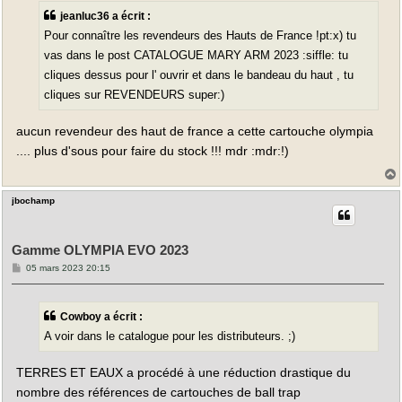
a
jeanluc36 a écrit :
g
e
Pour connaître les revendeurs des Hauts de France !pt:x) tu
vas dans le post CATALOGUE MARY ARM 2023 :siffle: tu
cliques dessus pour l' ouvrir et dans le bandeau du haut , tu
cliques sur REVENDEURS super:)
aucun revendeur des haut de france a cette cartouche olympia
.... plus d'sous pour faire du stock !!! mdr :mdr:!)
jbochamp
t
Gamme OLYMPIA EVO 2023
M
05 mars 2023 20:15
e
s
s
a
Cowboy a écrit :
g
e
A voir dans le catalogue pour les distributeurs. ;)
TERRES ET EAUX a procédé à une réduction drastique du
nombre des références de cartouches de ball trap