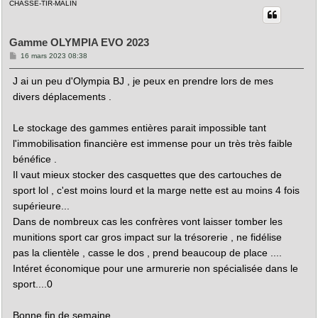
CHASSE-TIR-MALIN
t
Gamme OLYMPIA EVO 2023
M
16 mars 2023 08:38
e
s
J ai un peu d'Olympia BJ , je peux en prendre lors de mes
s
a
divers déplacements .
g
e
Le stockage des gammes entières parait impossible tant
l'immobilisation financière est immense pour un très très faible
bénéfice .
Il vaut mieux stocker des casquettes que des cartouches de
sport lol , c'est moins lourd et la marge nette est au moins 4 fois
supérieure...
Dans de nombreux cas les confrères vont laisser tomber les
munitions sport car gros impact sur la trésorerie , ne fidélise
pas la clientèle , casse le dos , prend beaucoup de place ....
Intéret économique pour une armurerie non spécialisée dans le
sport....0
Bonne fin de semaine