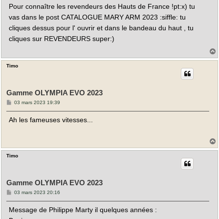
s
Pour connaître les revendeurs des Hauts de France !pt:x) tu
s
a
vas dans le post CATALOGUE MARY ARM 2023 :siffle: tu
g
e
cliques dessus pour l' ouvrir et dans le bandeau du haut , tu
cliques sur REVENDEURS super:)
Timo
t
Gamme OLYMPIA EVO 2023
M
03 mars 2023 19:39
e
s
Ah les fameuses vitesses...
s
a
g
e
Timo
t
Gamme OLYMPIA EVO 2023
M
03 mars 2023 20:16
e
s
Message de Philippe Marty il quelques années :
s
a