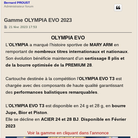
Bernard PROUST
Administrateur forum
Gamme OLYMPIA EVO 2023
M
21 févr. 2023 17:53
e
s
OLYMPIA EVO
s
a
L'
OLYMPIA
a marqué l’histoire sportive de
MARY ARM
en
g
e
remportant de
nombreux titres internationaux et nationaux
.
Son évolution bénéficie maintenant d'un
sertissage 8 plis et
de la bourre optimisée de la PREMIUM 28
.
Cartouche destinée à la compétition l’
OLYMPIA EVO T3
est
chargée avec des composants de haute qualité garantissant
des
performances balistiques remarquables
.
L’
OLYMPIA EVO T3
est disponible en 24 g et 28 g, en
bourre
Jupe, Bior et Piston
.
Elle se décline en
ACIER 24 et 28 BJ
.
Disponible en Février
2023
Voir la gamme en cliquant dans l'annonce