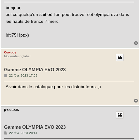
s
bonjour,
s
a
est ce quelqu'un sait où l'on peut trouver cet olympia evo dans
g
e
les hauts de france ? merci
!dtl75! !pt:x)
Cowboy
t
Modérateur global
Gamme OLYMPIA EVO 2023
M
22 févr. 2023 17:52
e
s
A voir dans le catalogue pour les distributeurs. ;)
s
a
g
e
jeanluc36
t
Gamme OLYMPIA EVO 2023
M
22 févr. 2023 20:41
e