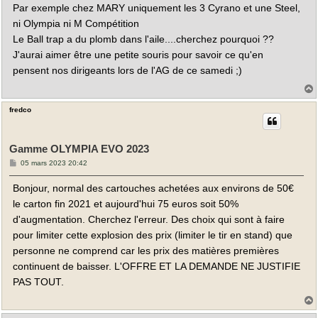
Par exemple chez MARY uniquement les 3 Cyrano et une Steel,
ni Olympia ni M Compétition
Le Ball trap a du plomb dans l'aile....cherchez pourquoi ??
J'aurai aimer être une petite souris pour savoir ce qu'en
pensent nos dirigeants lors de l'AG de ce samedi ;)
fredco
t
Gamme OLYMPIA EVO 2023
M
05 mars 2023 20:42
e
s
Bonjour, normal des cartouches achetées aux environs de 50€
s
a
le carton fin 2021 et aujourd'hui 75 euros soit 50%
g
e
d'augmentation. Cherchez l'erreur. Des choix qui sont à faire
pour limiter cette explosion des prix (limiter le tir en stand) que
personne ne comprend car les prix des matières premières
continuent de baisser. L'OFFRE ET LA DEMANDE NE JUSTIFIE
PAS TOUT.