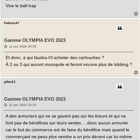
Vive le ball-trap
Fabrice47
t
Gamme OLYMPIA EVO 2023
M
11 avr. 2024 20:29
e
s
Et donc, à qui faudra-t'il acheter des cartouches ?
s
a
À 2 ou 3 qui auront monopole et feront encore plus de lobbing ?
g
e
pifou13
t
Gamme OLYMPIA EVO 2023
M
11 avr. 2024 22:23
e
s
A des armuriers qui ne se gavent pas sur les tireurs et qui ne
s
a
font pas de bénéfices sur leurs ventes.....donc aucun armurier
g
e
car le but du commerce est de faire du bénéfice mais quand le
commerçant ne peux plus vendre a un prix décent car lui même