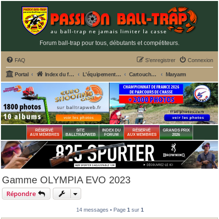
Forum ball-trap pour tous, débutants et compétiteurs.
FAQ
S’enregistrer
Connexion
Portal
Index du forum
L'équipement du tireur de ball-trap
Cartouches ball-trap
Maryarm
RÉSERVÉ
SITE
INDEX DU
RÉSERVÉ
GRANDS PRIX
AUX MEMBRES
BALLTRAPWEB
FORUM
AUX MEMBRES
2026
Gamme OLYMPIA EVO 2023
Répondre
14 messages • Page
1
sur
1