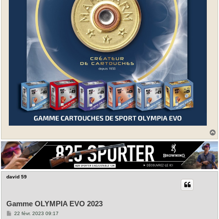
t
david 59
Gamme OLYMPIA EVO 2023
M
22 févr. 2023 09:17
e