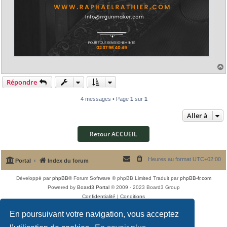
Répondre
t
4 messages • Page
1
sur
1
Aller à
Retour ACCUEIL
Heures au format
UTC+02:00
Portal
Index du forum
Développé par
phpBB
® Forum Software © phpBB Limited
Traduit par
phpBB-fr.com
Powered by
Board3 Portal
© 2009 - 2023 Board3 Group
Confidentialité
|
Conditions
En poursuivant votre navigation, vous acceptez