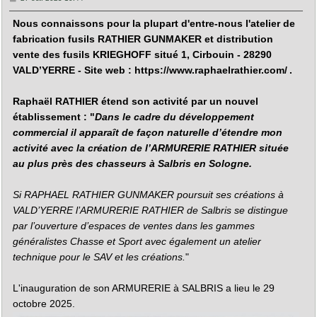
e
s
Nous connaissons pour la plupart d'entre-nous l'atelier de
s
a
fabrication fusils RATHIER GUNMAKER et distribution
g
e
vente des fusils KRIEGHOFF situé 1, Cirbouin - 28290
VALD’YERRE - Site web :
https://www.raphaelrathier.com/
.
Raphaël RATHIER étend son activité par un nouvel
établissement : "
Dans le cadre du développement
commercial il apparaît de façon naturelle d’étendre mon
activité avec la création de l’ARMURERIE RATHIER située
au plus près des chasseurs à Salbris en Sologne.
Si RAPHAEL RATHIER GUNMAKER poursuit ses créations à
VALD’YERRE l’ARMURERIE RATHIER de Salbris se distingue
par l’ouverture d’espaces de ventes dans les gammes
généralistes Chasse et Sport avec également un atelier
technique pour le SAV et les créations.
"
L'inauguration de son ARMURERIE à SALBRIS a lieu le 29
octobre 2025.