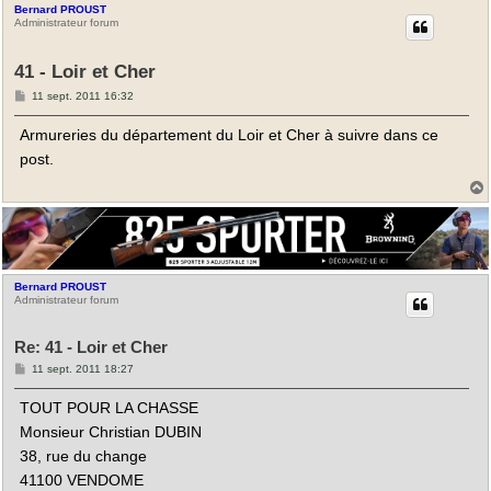
Bernard PROUST
Administrateur forum
41 - Loir et Cher
M
11 sept. 2011 16:32
e
s
Armureries du département du Loir et Cher à suivre dans ce
s
a
post.
g
e
t
Bernard PROUST
Administrateur forum
Re: 41 - Loir et Cher
M
11 sept. 2011 18:27
e
s
TOUT POUR LA CHASSE
s
a
Monsieur Christian DUBIN
g
e
38, rue du change
41100 VENDOME