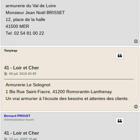
armurerie du Val de Loire
Monsieur Jean Noël BRISSET
12, place de la halle
41500 MER
Tel: 02 54 81 00 22
Tonytrap
t
41 - Loir et Cher
M
09 juil. 2019 20:35
e
s
Armurerie Le Solognot
s
a
1 Bis Rue Saint-Fiacre, 41200 Romorantin-Lanthenay
g
e
Un vrai armurier à l'écoute des besoins et attentes des clients.
Bernard PROUST
t
Administrateur forum
41 - Loir et Cher
M
27 oct. 2025 10:44