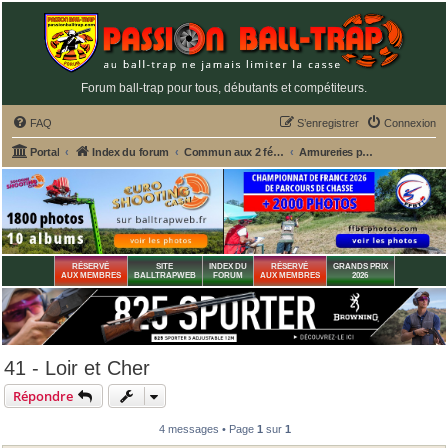
Forum ball-trap pour tous, débutants et compétiteurs.
FAQ
S’enregistrer
Connexion
Portal
Index du forum
Commun aux 2 fédérations ball-trap FFBT et FFT
Armureries pour le ball-trap en France
RÉSERVÉ
SITE
INDEX DU
RÉSERVÉ
GRANDS PRIX
AUX MEMBRES
BALLTRAPWEB
FORUM
AUX MEMBRES
2026
41 - Loir et Cher
Répondre
4 messages • Page
1
sur
1