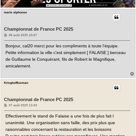
marie alphonse
Championnat de France PC 2025
M
06 août 2025 10:07
e
s
Bonjour, cal20 merci pour les compliments à toute l'équipe.
s
a
Petite information la ville c'est simplement [ FALAISE ] berceau
g
e
de Guillaume le Conquérant, fils de Robert le Magnifique,
amicalement.
Krieghoffluxman
t
Championnat de France PC 2025
M
07 août 2025 13:43
e
s
Effectivement le stand de Falaise a une fois de plus fait l
s
a
unanimité. Une organisation sans faille, des prix plus que
g
e
raisonnables concernant la restauration et les boissons