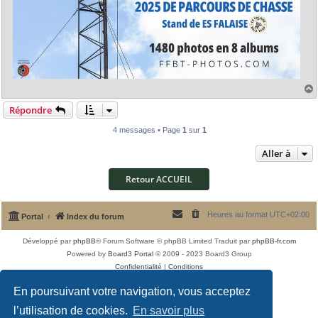
Répondre
t
4 messages • Page
1
sur
1
Aller à
Retour ACCUEIL
Heures au format
UTC+02:00
Portal
Index du forum
Développé par
phpBB
® Forum Software © phpBB Limited
Traduit par
phpBB-fr.com
Powered by
Board3 Portal
© 2009 - 2023 Board3 Group
Confidentialité
|
Conditions
En poursuivant votre navigation, vous acceptez
l’utilisation de cookies.
En savoir plus