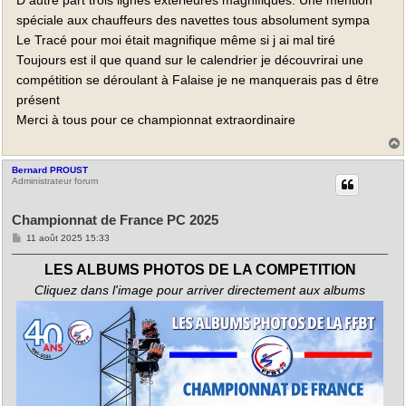
D autre part trois lignes extérieures magnifiques. Une mention
spéciale aux chauffeurs des navettes tous absolument sympa
Le Tracé pour moi était magnifique même si j ai mal tiré
Toujours est il que quand sur le calendrier je découvrirai une
compétition se déroulant à Falaise je ne manquerais pas d être
présent
Merci à tous pour ce championnat extraordinaire
Bernard PROUST
t
Administrateur forum
Championnat de France PC 2025
M
11 août 2025 15:33
e
s
LES ALBUMS PHOTOS DE LA COMPETITION
s
a
Cliquez dans l'image pour arriver directement aux albums
g
e