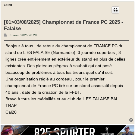
cal20
[01>03/08/2025] Championnat de France PC 2025 -
Falaise
M
05 août 2025 20:28
e
s
Bonjour à tous , de retour du championnat de FRANCE PC du
s
a
stand de L ES FALAISE (Normandie), 3 journée superbes , 3
g
e
lignes crée entièrement en extérieur du stand en plus de celles
existantes. Des plateaux piègeux à souhait qui ont posé
beaucoup de problèmes à tous les tireurs quel qu' il soit.
Une organisation réglé au cordeau , pour le premier
championnat de France PC tiré sur un stand associatif depuis
40 ans , date de la création de la FFBT.
Bravo à tous les médaillés et au club de L ES FALAISE BALL
TRAP.
Cal20
t