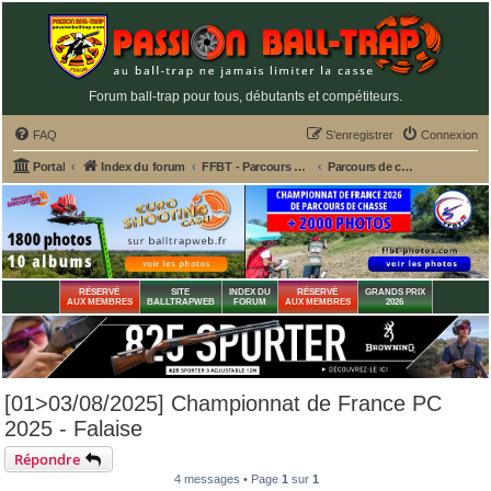
Forum ball-trap pour tous, débutants et compétiteurs.
FAQ
S’enregistrer
Connexion
Portal
Index du forum
FFBT - Parcours chasse, Compak, English Sporting, FU, DTL, Hélices, Sanglier courant
Parcours de chasse
RÉSERVÉ
SITE
INDEX DU
RÉSERVÉ
GRANDS PRIX
AUX MEMBRES
BALLTRAPWEB
FORUM
AUX MEMBRES
2026
[01>03/08/2025] Championnat de France PC
2025 - Falaise
Répondre
4 messages • Page
1
sur
1