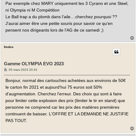
Par exemple chez MARY uniquement les 3 Cyrano et une Steel,
ni Olympia ni M Compétition
Le Ball trap a du plomb dans l'aile....cherchez pourquoi ??
J'aurai aimer être une petite souris pour savoir ce qu'en
pensent nos dirigeants lors de l'AG de ce samedi ;)
fredco
t
Gamme OLYMPIA EVO 2023
M
05 mars 2023 20:42
e
s
Bonjour, normal des cartouches achetées aux environs de 50€
s
a
le carton fin 2021 et aujourd'hui 75 euros soit 50%
g
e
d'augmentation. Cherchez l'erreur. Des choix qui sont à faire
pour limiter cette explosion des prix (limiter le tir en stand) que
personne ne comprend car les prix des matières premières
continuent de baisser. L'OFFRE ET LA DEMANDE NE JUSTIFIE
PAS TOUT.