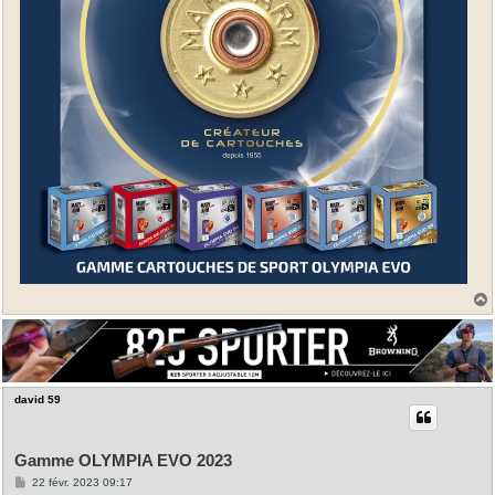
t
david 59
Gamme OLYMPIA EVO 2023
M
22 févr. 2023 09:17
e