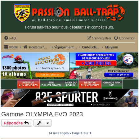
Forum ball-trap pour tous, débutants et compétiteurs.
FAQ
S’enregistrer
Connexion
Portal
Index du forum
L'équipement du tireur de ball-trap
Cartouches ball-trap
Maryarm
RÉSERVÉ
SITE
INDEX DU
RÉSERVÉ
GRANDS PRIX
AUX MEMBRES
BALLTRAPWEB
FORUM
AUX MEMBRES
2026
Gamme OLYMPIA EVO 2023
Répondre
14 messages • Page
1
sur
1