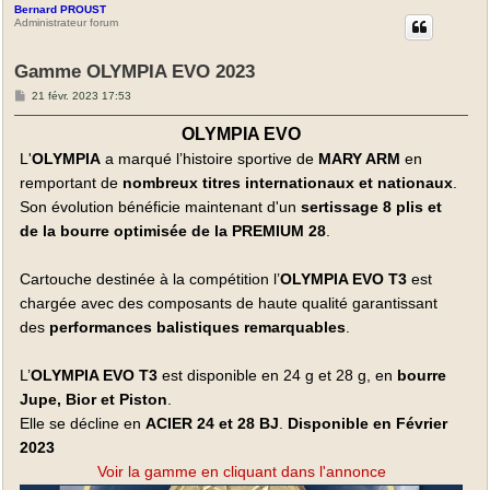
Bernard PROUST
Administrateur forum
Gamme OLYMPIA EVO 2023
M
21 févr. 2023 17:53
e
s
OLYMPIA EVO
s
a
L'
OLYMPIA
a marqué l’histoire sportive de
MARY ARM
en
g
e
remportant de
nombreux titres internationaux et nationaux
.
Son évolution bénéficie maintenant d'un
sertissage 8 plis et
de la bourre optimisée de la PREMIUM 28
.
Cartouche destinée à la compétition l’
OLYMPIA EVO T3
est
chargée avec des composants de haute qualité garantissant
des
performances balistiques remarquables
.
L’
OLYMPIA EVO T3
est disponible en 24 g et 28 g, en
bourre
Jupe, Bior et Piston
.
Elle se décline en
ACIER 24 et 28 BJ
.
Disponible en Février
2023
Voir la gamme en cliquant dans l'annonce