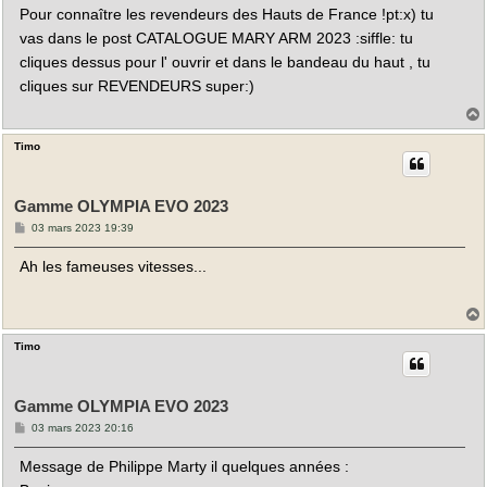
s
Pour connaître les revendeurs des Hauts de France !pt:x) tu
s
a
vas dans le post CATALOGUE MARY ARM 2023 :siffle: tu
g
e
cliques dessus pour l' ouvrir et dans le bandeau du haut , tu
cliques sur REVENDEURS super:)
Timo
t
Gamme OLYMPIA EVO 2023
M
03 mars 2023 19:39
e
s
Ah les fameuses vitesses...
s
a
g
e
Timo
t
Gamme OLYMPIA EVO 2023
M
03 mars 2023 20:16
e
s
Message de Philippe Marty il quelques années :
s
a