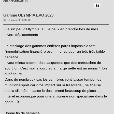
CHASSE-TIR-MALIN
t
Gamme OLYMPIA EVO 2023
M
16 mars 2023 08:38
e
s
J ai un peu d'Olympia BJ , je peux en prendre lors de mes
s
a
divers déplacements .
g
e
Le stockage des gammes entières parait impossible tant
l'immobilisation financière est immense pour un très très faible
bénéfice .
Il vaut mieux stocker des casquettes que des cartouches de
sport lol , c'est moins lourd et la marge nette est au moins 4 fois
supérieure...
Dans de nombreux cas les confrères vont laisser tomber les
munitions sport car gros impact sur la trésorerie , ne fidélise
pas la clientèle , casse le dos , prend beaucoup de place ....
Intéret économique pour une armurerie non spécialisée dans le
sport....0
Bonne fin de semaine