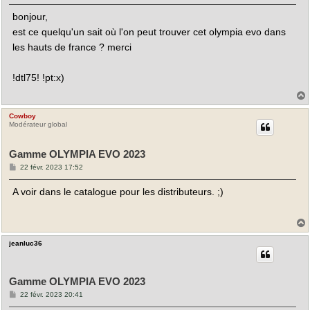
s
bonjour,
s
a
est ce quelqu'un sait où l'on peut trouver cet olympia evo dans
g
e
les hauts de france ? merci
!dtl75! !pt:x)
Cowboy
t
Modérateur global
Gamme OLYMPIA EVO 2023
M
22 févr. 2023 17:52
e
s
A voir dans le catalogue pour les distributeurs. ;)
s
a
g
e
jeanluc36
t
Gamme OLYMPIA EVO 2023
M
22 févr. 2023 20:41
e