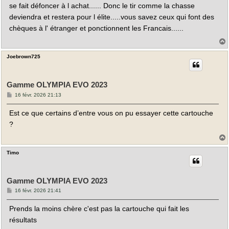
se fait défoncer à l achat...... Donc le tir comme la chasse
deviendra et restera pour l élite.....vous savez ceux qui font des
chèques à l' étranger et ponctionnent les Francais......
Joebrown725
t
Gamme OLYMPIA EVO 2023
M
16 févr. 2026 21:13
e
s
Est ce que certains d’entre vous on pu essayer cette cartouche
s
a
?
g
e
Timo
t
Gamme OLYMPIA EVO 2023
M
16 févr. 2026 21:41
e
s
Prends la moins chère c'est pas la cartouche qui fait les
s
a
résultats
g
e