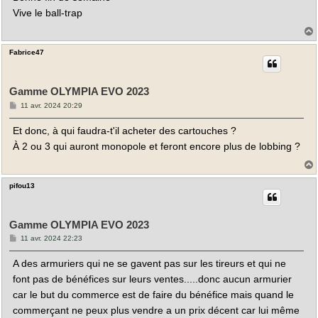
Vive le ball-trap
Fabrice47
t
Gamme OLYMPIA EVO 2023
M
11 avr. 2024 20:29
e
s
Et donc, à qui faudra-t'il acheter des cartouches ?
s
a
À 2 ou 3 qui auront monopole et feront encore plus de lobbing ?
g
e
pifou13
t
Gamme OLYMPIA EVO 2023
M
11 avr. 2024 22:23
e
s
A des armuriers qui ne se gavent pas sur les tireurs et qui ne
s
a
font pas de bénéfices sur leurs ventes.....donc aucun armurier
g
e
car le but du commerce est de faire du bénéfice mais quand le
commerçant ne peux plus vendre a un prix décent car lui même