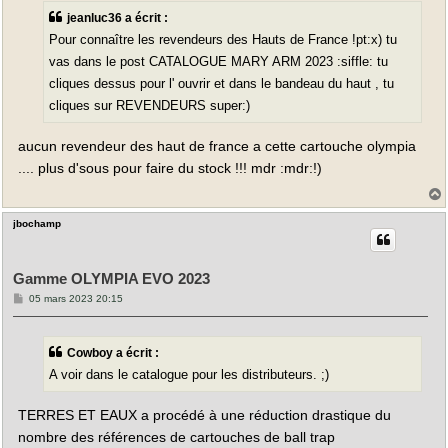
a
jeanluc36 a écrit :
g
e
Pour connaître les revendeurs des Hauts de France !pt:x) tu
vas dans le post CATALOGUE MARY ARM 2023 :siffle: tu
cliques dessus pour l' ouvrir et dans le bandeau du haut , tu
cliques sur REVENDEURS super:)
aucun revendeur des haut de france a cette cartouche olympia
.... plus d'sous pour faire du stock !!! mdr :mdr:!)
jbochamp
t
Gamme OLYMPIA EVO 2023
M
05 mars 2023 20:15
e
s
s
a
Cowboy a écrit :
g
e
A voir dans le catalogue pour les distributeurs. ;)
TERRES ET EAUX a procédé à une réduction drastique du
nombre des références de cartouches de ball trap