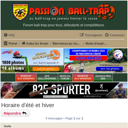
Forum ball-trap pour tous, débutants et compétiteurs.
FAQ
S’enregistrer
Connexion
Portal
Index du forum
Bienvenue au club house PASSION BALL-TRAP
Mode d'emploi du forum - Très utile pour non initiés
RÉSERVÉ
SITE
INDEX DU
RÉSERVÉ
GRANDS PRIX
AUX MEMBRES
BALLTRAPWEB
FORUM
AUX MEMBRES
2026
Horaire d'été et hiver
Répondre
4 messages • Page
1
sur
1
Stella