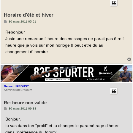
Horaire d'été et hiver
M
30 mars 2011 05:51
e
s
Rebonjour
s
a
Juste une remarque l' heure des messages ne parait pas être l'
g
e
heure que je vois sur mon horloge !! peut etre du au
changement d' horaire
t
Bernard PROUST
Administrateur forum
Re: heure non valide
M
30 mars 2011 09:38
e
s
Bonjour,
s
a
tu vas dans ton "profil" et tu changes le paramétrage d'heure
g
e
dans "préférence du forum".