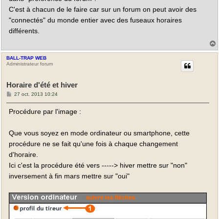
C'est à chacun de le faire car sur un forum on peut avoir des
"connectés" du monde entier avec des fuseaux horaires
différents.
BALL-TRAP WEB
t
Administrateur forum
Horaire d'été et hiver
M
27 oct. 2013 10:24
e
s
Procédure par l'image :
s
a
g
e
Que vous soyez en mode ordinateur ou smartphone, cette
procédure ne se fait qu'une fois à chaque changement
d'horaire.
Ici c'est la procédure été vers -----> hiver mettre sur "non"
inversement à fin mars mettre sur "oui"