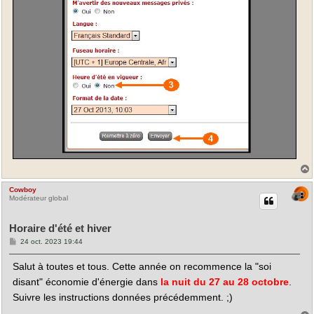
Cowboy
t
Modérateur global
Horaire d'été et hiver
M
24 oct. 2023 19:44
e
s
Salut à toutes et tous. Cette année on recommence la "soi
s
a
disant" économie d'énergie dans
la nuit du 27 au 28 octobre
.
g
e
Suivre les instructions données précédemment. ;)