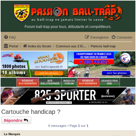
Forum ball-trap pour tous, débutants et compétiteurs.
FAQ
S’enregistrer
Connexion
Portal
Index du forum
Commun aux 2 fédérations ball-trap FFBT et FFT
Parlons ball-trap
RÉSERVÉ
SITE
INDEX DU
RÉSERVÉ
GRANDS PRIX
AUX MEMBRES
BALLTRAPWEB
FORUM
AUX MEMBRES
2026
Cartouche handicap ?
Répondre
6 messages • Page
1
sur
1
Le Marquis