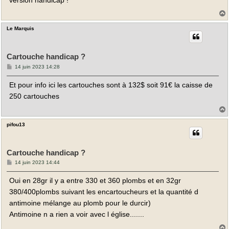
version handicap !
Le Marquis
t
Cartouche handicap ?
M
14 juin 2023 14:28
e
s
Et pour info ici les cartouches sont à 132$ soit 91€ la caisse de
s
a
250 cartouches
g
e
pifou13
t
Cartouche handicap ?
M
14 juin 2023 14:44
e
s
Oui en 28gr il y a entre 330 et 360 plombs et en 32gr
s
a
380/400plombs suivant les encartoucheurs et la quantité d
g
e
antimoine mélange au plomb pour le durcir)
Antimoine n a rien a voir avec l église.......