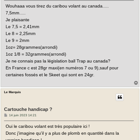
s
Wouhaaa vous tirez du caribou volant au canada.....
s
a
7,5mm.....
g
e
Je plaisante
Le 7,5 = 2,41mm
Le 8 = 2,25mm
Le 9 = 2mm
1oz= 28grammes(arrondi)
1oz 1/8 = 32grammes(arrondi)
Je ne connais pas la législation ball Trap au canada?
En France c est 28gr maxi(en numéros 7 ou 9),sauf pour
certaines fossés et le Skeet qui sont en 24gr.
Le Marquis
t
Cartouche handicap ?
M
14 juin 2023 14:21
e
s
Oui le caribou volant est très populaire ici !
s
a
Donc j'imagine qu'il y a plus de plomb en quantité dans la
g
e