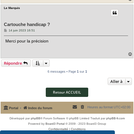
Le Marquis
t
Cartouche handicap ?
M
14 juin 2023 16:51
e
s
Merci pour la précision
s
a
g
e
Répondre
t
6 messages • Page
1
sur
1
Aller à
Retour ACCUEIL
Heures au format
UTC+02:00
Portal
Index du forum
Développé par
phpBB
® Forum Software © phpBB Limited
Traduit par
phpBB-fr.com
Powered by
Board3 Portal
© 2009 - 2023 Board3 Group
Confidentialité
|
Conditions