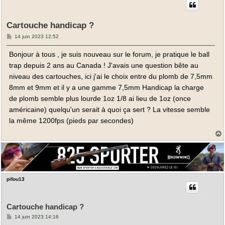
Cartouche handicap ?
M
14 juin 2023 12:52
e
s
Bonjour à tous , je suis nouveau sur le forum, je pratique le ball
s
a
trap depuis 2 ans au Canada ! J'avais une question bête au
g
e
niveau des cartouches, ici j'ai le choix entre du plomb de 7,5mm
8mm et 9mm et il y a une gamme 7,5mm Handicap la charge
de plomb semble plus lourde 1oz 1/8 ai lieu de 1oz (once
américaine) quelqu'un serait à quoi ça sert ? La vitesse semble
la même 1200fps (pieds par secondes)
t
pifou13
Cartouche handicap ?
M
14 juin 2023 14:16
e