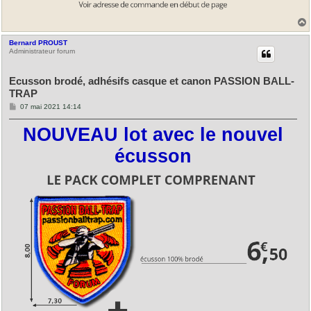
Bernard PROUST
t
Administrateur forum
Ecusson brodé, adhésifs casque et canon PASSION BALL-
TRAP
M
07 mai 2021 14:14
e
s
NOUVEAU lot avec le nouvel
s
a
g
écusson
e