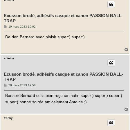
t
Ecusson brodé, adhésifs casque et canon PASSION BALL-
TRAP
M
19 mars 2023 19:02
e
s
De rien Bernard avec plaisir super:) super:)
s
a
g
e
antoine
t
Ecusson brodé, adhésifs casque et canon PASSION BALL-
TRAP
M
28 mars 2023 19:56
e
s
Bonsoir Bernard colis bien reçu ce matin super:) super:) super:)
s
a
super:) bonne soirée amicalement Antoine ;)
g
e
franky
t