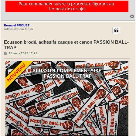
Bernard PROUST
t
Administrateur forum
Ecusson brodé, adhésifs casque et canon PASSION BALL-
TRAP
M
18 mars 2023 12:23
e
s
s
a
g
e