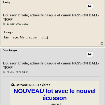
franky
t
Ecusson brodé, adhésifs casque et canon PASSION BALL-
TRAP
M
13 août 2023 12:02
e
s
Bonjour,
s
a
bien reçu. Merci super:) !pt:x)
g
e
Straphanger
t
Ecusson brodé, adhésifs casque et canon PASSION BALL-
TRAP
M
08 déc. 2024 18:58
e
s
s
a
Bernard PROUST a écrit :
g
e
NOUVEAU lot avec le nouvel
écusson
[
Image
]