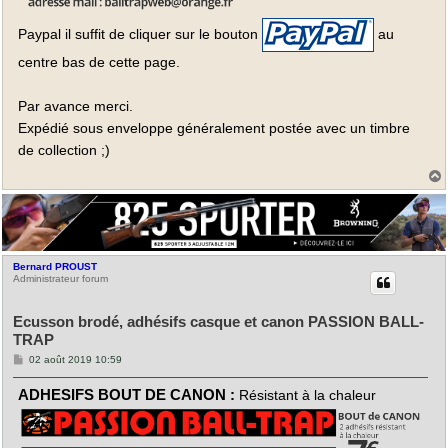
Paypal il suffit de cliquer sur le bouton
au
centre bas de cette page.
Par avance merci.
Expédié sous enveloppe généralement postée avec un timbre
de collection ;)
t
Bernard PROUST
Administrateur forum
Ecusson brodé, adhésifs casque et canon PASSION BALL-
TRAP
M
02 août 2019 10:59
e
s
ADHESIFS BOUT DE CANON :
Résistant à la chaleur
s
a
g
e