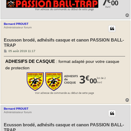
Bernard PROUST
t
Administrateur forum
Ecusson brodé, adhésifs casque et canon PASSION BALL-
TRAP
M
05 août 2019 11:17
e
s
ADHESIFS DE CASQUE
: format adapté pour votre casque
s
a
de protection
g
e
Bernard PROUST
t
Administrateur forum
Ecusson brodé, adhésifs casque et canon PASSION BALL-
TRAP