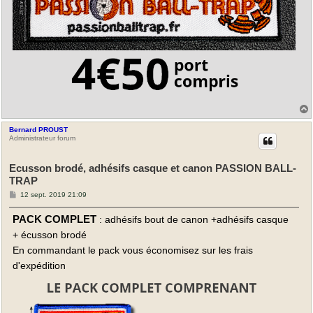
Bernard PROUST
t
Administrateur forum
Ecusson brodé, adhésifs casque et canon PASSION BALL-
TRAP
M
12 sept. 2019 21:09
e
s
PACK COMPLET
: adhésifs bout de canon +adhésifs casque
s
a
+ écusson brodé
g
e
En commandant le pack vous économisez sur les frais
d'expédition