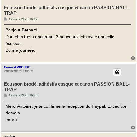
Ecusson brodé, adhésifs casque et canon PASSION BALL-
TRAP
M
19 mars 2023 16:29
e
s
Bonjour Bernard,
s
a
Don effectuer concernant 2 nouveaux lots avec nouvelle
g
e
écusson.
Bonne journée.
Bernard PROUST
t
Administrateur forum
Ecusson brodé, adhésifs casque et canon PASSION BALL-
TRAP
M
19 mars 2023 16:43
e
s
Merci Antoine, je te confirme la réception du Paypal. Expédition
s
a
demain
g
e
!merc!
antoine