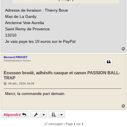
Adresse de livraison : Thierry Boue
Mas de La Gardy
Ancienne Voie Aurelia
Saint Remy de Provence.
13210
Je vais paye les 19 euros sur le PayPal
Bernard PROUST
t
Administrateur forum
Ecusson brodé, adhésifs casque et canon PASSION BALL-
TRAP
M
09 déc. 2024 16:06
e
s
Merci, la commande part demain.
s
a
g
e
Répondre
t
17 messages • Page
1
sur
1