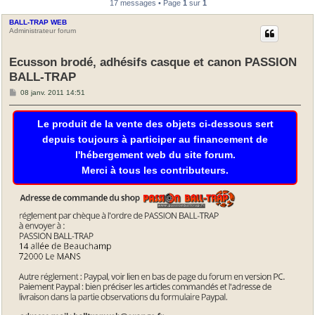
17 messages • Page
1
sur
1
BALL-TRAP WEB
Administrateur forum
Ecusson brodé, adhésifs casque et canon PASSION
BALL-TRAP
M
08 janv. 2011 14:51
e
s
s
Le produit de la vente des objets ci-dessous sert
a
g
depuis toujours à participer au financement de
e
l'hébergement web du site forum.
Merci à tous les contributeurs.