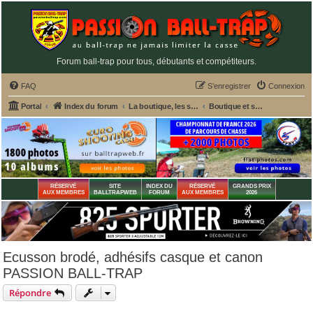
Forum ball-trap pour tous, débutants et compétiteurs.
FAQ
S’enregistrer
Connexion
Portal
Index du forum
La boutique, les services et annonceurs PASSION BALL-TRAP
Boutique et services PASSION BALL-TRAP
RÉSERVÉ
SITE
INDEX DU
RÉSERVÉ
GRANDS PRIX
AUX MEMBRES
BALLTRAPWEB
FORUM
AUX MEMBRES
2026
Ecusson brodé, adhésifs casque et canon
PASSION BALL-TRAP
Répondre