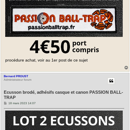
procédure achat, voir au 1er post de ce sujet
Bernard PROUST
t
Administrateur forum
Ecusson brodé, adhésifs casque et canon PASSION BALL-
TRAP
M
18 mars 2023 14:07
e
s
s
a
g
e