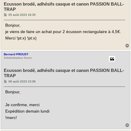
Ecusson brodé, adhésifs casque et canon PASSION BALL-
TRAP
M
05 août 2023 19:35
e
s
Bonjour,
s
a
je viens de faire un achat pour 2 écusson rectangulaire à 4,5€.
g
e
Merci !pt:x) !pt:x)
Bernard PROUST
t
Administrateur forum
Ecusson brodé, adhésifs casque et canon PASSION BALL-
TRAP
M
06 août 2023 15:06
e
s
Bonjour,
s
a
g
e
Je confirme, merci
Expédition demain lundi
!merc!