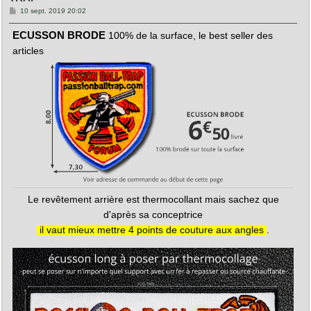
M
10 sept. 2019 20:02
e
s
ECUSSON BRODE
100% de la surface, le best seller des
s
a
articles
g
e
Le revêtement arrière est thermocollant mais sachez que
d'après sa conceptrice
il vaut mieux mettre 4 points de couture aux angles
.