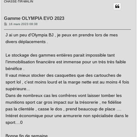
CHASSE-TIR-MALIN
t
Gamme OLYMPIA EVO 2023
M
16 mars 2023 08:38
e
s
J ai un peu d'Olympia BJ , je peux en prendre lors de mes
s
a
divers déplacements .
g
e
Le stockage des gammes entières parait impossible tant
l'immobilisation financière est immense pour un très très faible
bénéfice .
Il vaut mieux stocker des casquettes que des cartouches de
sport lol , c'est moins lourd et la marge nette est au moins 4 fois
supérieure...
Dans de nombreux cas les confrères vont laisser tomber les
munitions sport car gros impact sur la trésorerie , ne fidélise
pas la clientèle , casse le dos , prend beaucoup de place ....
Intéret économique pour une armurerie non spécialisée dans le
sport....0
Bonne fin de semaine