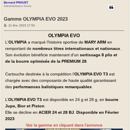
Bernard PROUST
Administrateur forum
Gamme OLYMPIA EVO 2023
M
21 févr. 2023 17:53
e
s
OLYMPIA EVO
s
a
L'
OLYMPIA
a marqué l’histoire sportive de
MARY ARM
en
g
e
remportant de
nombreux titres internationaux et nationaux
.
Son évolution bénéficie maintenant d'un
sertissage 8 plis et
de la bourre optimisée de la PREMIUM 28
.
Cartouche destinée à la compétition l’
OLYMPIA EVO T3
est
chargée avec des composants de haute qualité garantissant
des
performances balistiques remarquables
.
L’
OLYMPIA EVO T3
est disponible en 24 g et 28 g, en
bourre
Jupe, Bior et Piston
.
Elle se décline en
ACIER 24 et 28 BJ
.
Disponible en Février
2023
Voir la gamme en cliquant dans l'annonce