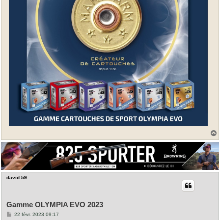
t
david 59
Gamme OLYMPIA EVO 2023
M
22 févr. 2023 09:17
e