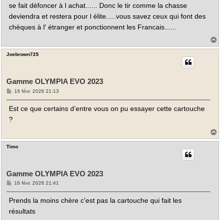
se fait défoncer à l achat...... Donc le tir comme la chasse
deviendra et restera pour l élite.....vous savez ceux qui font des
chèques à l' étranger et ponctionnent les Francais......
Joebrown725
t
Gamme OLYMPIA EVO 2023
M
16 févr. 2026 21:13
e
s
Est ce que certains d’entre vous on pu essayer cette cartouche
s
a
?
g
e
Timo
t
Gamme OLYMPIA EVO 2023
M
16 févr. 2026 21:41
e
s
Prends la moins chère c'est pas la cartouche qui fait les
s
a
résultats
g
e