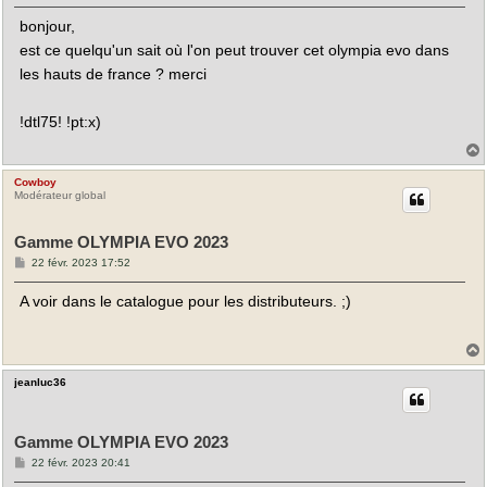
s
bonjour,
s
a
est ce quelqu'un sait où l'on peut trouver cet olympia evo dans
g
e
les hauts de france ? merci
!dtl75! !pt:x)
Cowboy
t
Modérateur global
Gamme OLYMPIA EVO 2023
M
22 févr. 2023 17:52
e
s
A voir dans le catalogue pour les distributeurs. ;)
s
a
g
e
jeanluc36
t
Gamme OLYMPIA EVO 2023
M
22 févr. 2023 20:41
e