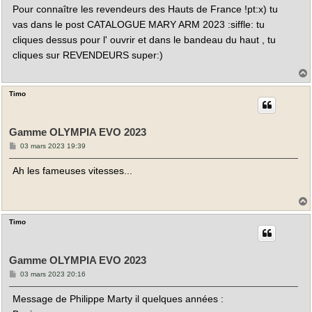
s
Pour connaître les revendeurs des Hauts de France !pt:x) tu
s
a
vas dans le post CATALOGUE MARY ARM 2023 :siffle: tu
g
e
cliques dessus pour l' ouvrir et dans le bandeau du haut , tu
cliques sur REVENDEURS super:)
Timo
t
Gamme OLYMPIA EVO 2023
M
03 mars 2023 19:39
e
s
Ah les fameuses vitesses...
s
a
g
e
Timo
t
Gamme OLYMPIA EVO 2023
M
03 mars 2023 20:16
e
s
Message de Philippe Marty il quelques années :
s
a