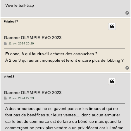
Vive le ball-trap
Fabrice47
t
Gamme OLYMPIA EVO 2023
M
11 avr. 2024 20:29
e
s
Et donc, à qui faudra-t'il acheter des cartouches ?
s
a
À 2 ou 3 qui auront monopole et feront encore plus de lobbing ?
g
e
pifou13
t
Gamme OLYMPIA EVO 2023
M
11 avr. 2024 22:23
e
s
A des armuriers qui ne se gavent pas sur les tireurs et qui ne
s
a
font pas de bénéfices sur leurs ventes.....donc aucun armurier
g
e
car le but du commerce est de faire du bénéfice mais quand le
commerçant ne peux plus vendre a un prix décent car lui même