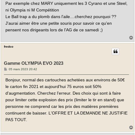
Par exemple chez MARY uniquement les 3 Cyrano et une Steel,
ni Olympia ni M Compétition
Le Ball trap a du plomb dans l'aile....cherchez pourquoi ??
J'aurai aimer être une petite souris pour savoir ce qu'en
pensent nos dirigeants lors de l'AG de ce samedi ;)
fredco
t
Gamme OLYMPIA EVO 2023
M
05 mars 2023 20:42
e
s
Bonjour, normal des cartouches achetées aux environs de 50€
s
a
le carton fin 2021 et aujourd'hui 75 euros soit 50%
g
e
d'augmentation. Cherchez l'erreur. Des choix qui sont à faire
pour limiter cette explosion des prix (limiter le tir en stand) que
personne ne comprend car les prix des matières premières
continuent de baisser. L'OFFRE ET LA DEMANDE NE JUSTIFIE
PAS TOUT.