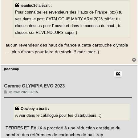
a
jeanluc36 a écrit :
g
e
Pour connaître les revendeurs des Hauts de France !pt:x) tu
vas dans le post CATALOGUE MARY ARM 2023 :siffle: tu
cliques dessus pour l' ouvrir et dans le bandeau du haut , tu
cliques sur REVENDEURS super:)
aucun revendeur des haut de france a cette cartouche olympia
.... plus d'sous pour faire du stock !!! mdr :mdr:!)
jbochamp
t
Gamme OLYMPIA EVO 2023
M
05 mars 2023 20:15
e
s
s
a
Cowboy a écrit :
g
e
A voir dans le catalogue pour les distributeurs. ;)
TERRES ET EAUX a procédé à une réduction drastique du
nombre des références de cartouches de ball trap