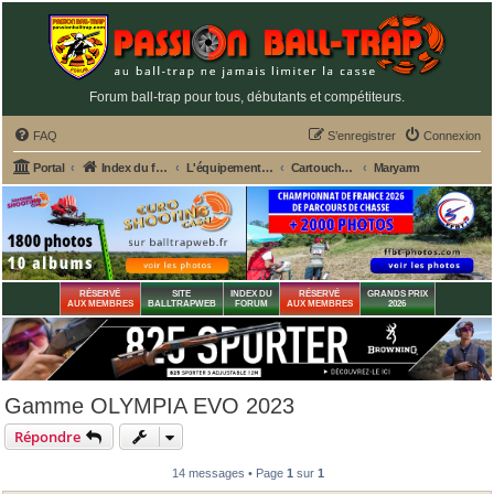
Forum ball-trap pour tous, débutants et compétiteurs.
FAQ
S’enregistrer
Connexion
Portal
Index du forum
L'équipement du tireur de ball-trap
Cartouches ball-trap
Maryarm
RÉSERVÉ
SITE
INDEX DU
RÉSERVÉ
GRANDS PRIX
AUX MEMBRES
BALLTRAPWEB
FORUM
AUX MEMBRES
2026
Gamme OLYMPIA EVO 2023
Répondre
14 messages • Page
1
sur
1