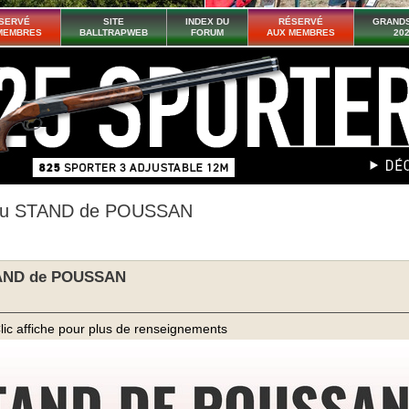
SERVÉ
SITE
INDEX DU
RÉSERVÉ
GRANDS
MEMBRES
BALLTRAPWEB
FORUM
AUX MEMBRES
20
au STAND de POUSSAN
TAND de POUSSAN
lic affiche pour plus de renseignements