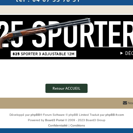
Retour ACCUEIL
Nou
Développé par
phpBB
® Forum Software © phpBB Limited
Traduit par
phpBB-fr.com
Powered by
Board3 Portal
© 2009 - 2023 Board3 Group
Confidentialité
|
Conditions