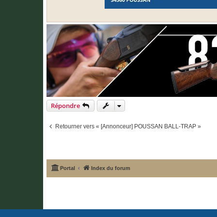
Répondre
Retourner vers « [Annonceur] POUSSAN BALL-TRAP »
Portal
Index du forum