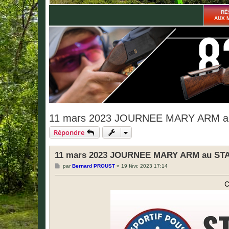
RÉ
AUX 
11 mars 2023 JOURNEE MARY ARM 
Répondre
11 mars 2023 JOURNEE MARY ARM au S
M
par
Bernard PROUST
»
19 févr. 2023 17:14
e
s
C
s
a
g
e