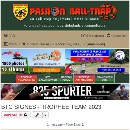
Forum ball-trap pour tous, débutants et compétiteurs.
FAQ
S’enregistrer
Connexion
Portal
Index du forum
La boutique, les services et annonceurs PASSION BALL-TRAP
[Annonceur] BTC SIGNES - Stand ball-trap - Dpt 83
RÉSERVÉ
SITE
INDEX DU
RÉSERVÉ
GRANDS PRIX
AUX MEMBRES
BALLTRAPWEB
FORUM
AUX MEMBRES
2026
BTC SIGNES - TROPHEE TEAM 2023
Verrouillé
1 message • Page
1
sur
1