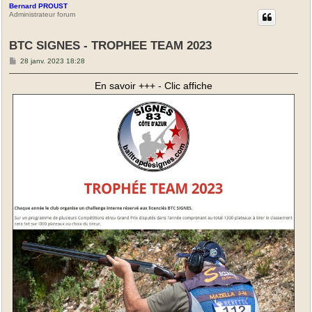
Bernard PROUST
Administrateur forum
BTC SIGNES - TROPHEE TEAM 2023
M
28 janv. 2023 18:28
e
s
En savoir +++ - Clic affiche
s
a
g
e