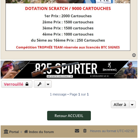
t
Verrouillé
1 message • Page
1
sur
1
Aller à
Retour ACCUEIL
Heures au format
UTC+02:00
Portal
Index du forum