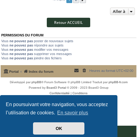
Aller à
Retour ACCUEIL
PERMISSIONS DU FORUM
Vous
ne pouvez pas
poster de nouveaux sujets
Vous
ne pouvez pas
répondre aux sujets
Vous
ne pouvez pas
modifier vos messages
Vous
ne pouvez pas
supprimer vos messages
Vous
ne pouvez pas
joindre des fichiers
Heures au format
UTC+02:00
Portal
Index du forum
Développé par
phpBB
® Forum Software © phpBB Limited
Traduit par
phpBB-fr.com
Powered by
Board3 Portal
© 2009 - 2023 Board3 Group
Confidentialité
|
Conditions
En poursuivant votre navigation, vous acceptez
l’utilisation de cookies.
En savoir plus
OK