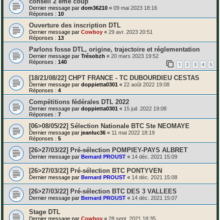
conseil 2 eme coup
Dernier message par
dom36210
«
09 mai 2023 18:16
Réponses :
10
Ouverture des inscription DTL
Dernier message par
Cowboy
«
29 avr. 2023 20:51
Réponses :
13
Parlons fosse DTL, origine, trajectoire et réglementation
Dernier message par
Trésobzh
«
20 mars 2023 19:52
Réponses :
140
1
2
3
4
5
[18/21/08/22] CHPT FRANCE - TC DUBOURDIEU CESTAS
Dernier message par
doppietta0301
«
22 août 2022 19:08
Réponses :
4
Compétitions fédérales DTL 2022
Dernier message par
doppietta0301
«
15 juil. 2022 19:08
Réponses :
7
[06>08/05/22] Sélection Nationale BTC Ste NEOMAYE
Dernier message par
jeanluc36
«
11 mai 2022 18:19
Réponses :
5
[26>27/03/22] Pré-sélection POMPIEY-PAYS ALBRET
Dernier message par
Bernard PROUST
«
14 déc. 2021 15:09
[26>27/03/22] Pré-sélection BTC PONTYVEN
Dernier message par
Bernard PROUST
«
14 déc. 2021 15:08
[26>27/03/22] Pré-sélection BTC DES 3 VALLEES
Dernier message par
Bernard PROUST
«
14 déc. 2021 15:07
Stage DTL
Dernier message par
Cowboy
«
28 sept. 2021 18:35