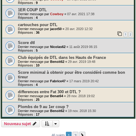
Réponses :
9
1ER COUP DTL
Dernier message par
Cowboy
«
07 avr. 2021 17:38
Réponses :
4
cartouches pour DTL
Dernier message par
jacot50
«
20 avr. 2020 12:32
Réponses :
36
1
2
Score dtl
Dernier message par
Nicolas62
«
11 août 2019 06:15
Réponses :
5
Club équipés de DTL dans les Hauts de France
Dernier message par
Benoit62
«
29 avr. 2019 19:48
Réponses :
10
Score minimal à obtenir pour être considéré comme bon
tireur
Dernier message par
Fabrice47
«
17 mars 2019 20:42
Réponses :
4
differences entre Fat 300 et DTL ?
Dernier message par
Benat64
«
28 nov. 2018 19:02
Réponses :
25
Plombs de 9 au 1er coup ?
Dernier message par
Benoit62
«
19 nov. 2018 15:30
Réponses :
17
Nouveau sujet
1
2
Suivante
46 sujets