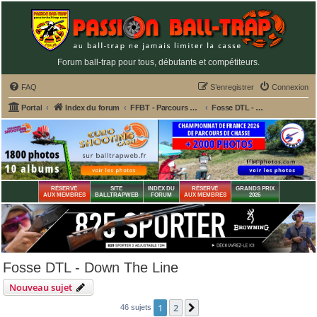
Forum ball-trap pour tous, débutants et compétiteurs.
FAQ
S’enregistrer
Connexion
Portal
Index du forum
FFBT - Parcours chasse, Compak, English Sporting, FU, DTL, Hélices, Sanglier courant
Fosse DTL - Down The Line
RÉSERVÉ
SITE
INDEX DU
RÉSERVÉ
GRANDS PRIX
AUX MEMBRES
BALLTRAPWEB
FORUM
AUX MEMBRES
2026
Fosse DTL - Down The Line
Nouveau sujet
1
2
Suivante
46 sujets