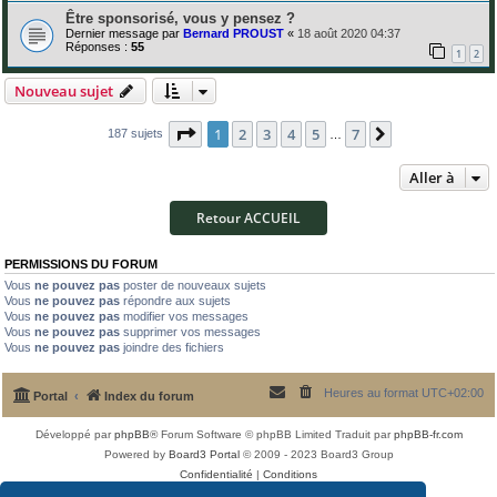
Être sponsorisé, vous y pensez ?
Dernier message par
Bernard PROUST
«
18 août 2020 04:37
Réponses :
55
1
2
Nouveau sujet
Page
1
sur
7
1
2
3
4
5
7
Suivante
187 sujets
…
Aller à
Retour ACCUEIL
PERMISSIONS DU FORUM
Vous
ne pouvez pas
poster de nouveaux sujets
Vous
ne pouvez pas
répondre aux sujets
Vous
ne pouvez pas
modifier vos messages
Vous
ne pouvez pas
supprimer vos messages
Vous
ne pouvez pas
joindre des fichiers
Heures au format
UTC+02:00
Portal
Index du forum
Développé par
phpBB
® Forum Software © phpBB Limited
Traduit par
phpBB-fr.com
Powered by
Board3 Portal
© 2009 - 2023 Board3 Group
Confidentialité
|
Conditions