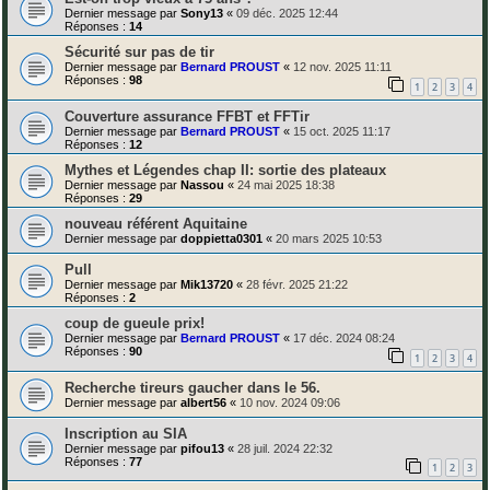
Dernier message par
Sony13
«
09 déc. 2025 12:44
Réponses :
14
Sécurité sur pas de tir
Dernier message par
Bernard PROUST
«
12 nov. 2025 11:11
Réponses :
98
1
2
3
4
Couverture assurance FFBT et FFTir
Dernier message par
Bernard PROUST
«
15 oct. 2025 11:17
Réponses :
12
Mythes et Légendes chap II: sortie des plateaux
Dernier message par
Nassou
«
24 mai 2025 18:38
Réponses :
29
nouveau référent Aquitaine
Dernier message par
doppietta0301
«
20 mars 2025 10:53
Pull
Dernier message par
Mik13720
«
28 févr. 2025 21:22
Réponses :
2
coup de gueule prix!
Dernier message par
Bernard PROUST
«
17 déc. 2024 08:24
Réponses :
90
1
2
3
4
Recherche tireurs gaucher dans le 56.
Dernier message par
albert56
«
10 nov. 2024 09:06
Inscription au SIA
Dernier message par
pifou13
«
28 juil. 2024 22:32
Réponses :
77
1
2
3