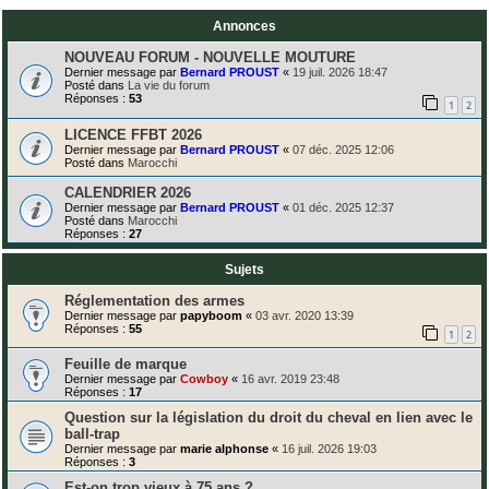
Annonces
NOUVEAU FORUM - NOUVELLE MOUTURE
Dernier message par
Bernard PROUST
«
19 juil. 2026 18:47
Posté dans
La vie du forum
Réponses :
53
1
2
LICENCE FFBT 2026
Dernier message par
Bernard PROUST
«
07 déc. 2025 12:06
Posté dans
Marocchi
CALENDRIER 2026
Dernier message par
Bernard PROUST
«
01 déc. 2025 12:37
Posté dans
Marocchi
Réponses :
27
Sujets
Réglementation des armes
Dernier message par
papyboom
«
03 avr. 2020 13:39
Réponses :
55
1
2
Feuille de marque
Dernier message par
Cowboy
«
16 avr. 2019 23:48
Réponses :
17
Question sur la législation du droit du cheval en lien avec le
ball-trap
Dernier message par
marie alphonse
«
16 juil. 2026 19:03
Réponses :
3
Est-on trop vieux à 75 ans ?