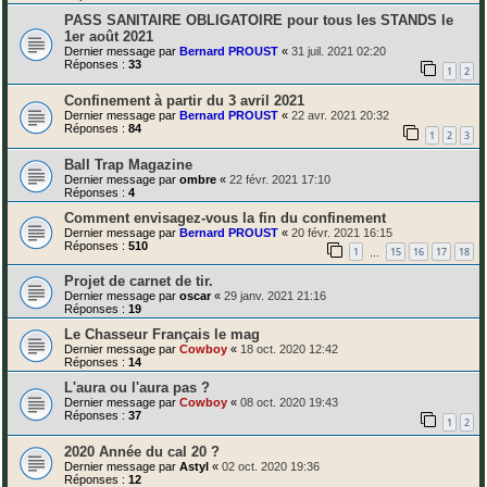
PASS SANITAIRE OBLIGATOIRE pour tous les STANDS le
1er août 2021
Dernier message par
Bernard PROUST
«
31 juil. 2021 02:20
Réponses :
33
1
2
Confinement à partir du 3 avril 2021
Dernier message par
Bernard PROUST
«
22 avr. 2021 20:32
Réponses :
84
1
2
3
Ball Trap Magazine
Dernier message par
ombre
«
22 févr. 2021 17:10
Réponses :
4
Comment envisagez-vous la fin du confinement
Dernier message par
Bernard PROUST
«
20 févr. 2021 16:15
Réponses :
510
1
15
16
17
18
…
Projet de carnet de tir.
Dernier message par
oscar
«
29 janv. 2021 21:16
Réponses :
19
Le Chasseur Français le mag
Dernier message par
Cowboy
«
18 oct. 2020 12:42
Réponses :
14
L'aura ou l'aura pas ?
Dernier message par
Cowboy
«
08 oct. 2020 19:43
Réponses :
37
1
2
2020 Année du cal 20 ?
Dernier message par
Astyl
«
02 oct. 2020 19:36
Réponses :
12