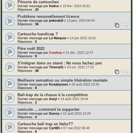
Pénurie de cartouches
Dernier message par
fredco
«
19 févr. 2024 20:51
Réponses :
20
Problème renouvellement licence
Dernier message par
pekosbill
«
13 janv. 2024 09:44
Réponses :
36
1
2
Cartouche handicap ?
Dernier message par
Le Marquis
«
14 juin 2023 16:51
Réponses :
5
Père noël 2022
Dernier message par
Cowboy
«
31 déc. 2022 12:47
Réponses :
9
S'intégrer dans un stand : Ne vous fachez pas
Dernier message par
Thierry01
«
23 oct. 2022 17:22
Réponses :
48
1
2
Meilleure sensation ou simple libération mentale
Dernier message par
Kusabysses
«
20 août 2022 23:36
Réponses :
8
Ball-trap de la chasse à la compétition
Dernier message par
Astyl
«
16 août 2022 19:44
Réponses :
3
canicule ....comment la supporter
Dernier message par
Dunoy
«
12 août 2022 14:29
Réponses :
4
Cartouche ball trap en Italie??
Dernier message par
Cyril83
«
07 mai 2022 06:48
Réponses :
6