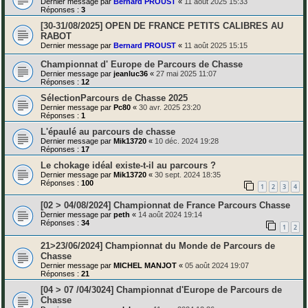
Dernier message par
Bernard PROUST
«
11 août 2025 15:33
Réponses :
3
[30-31/08/2025] OPEN DE FRANCE PETITS CALIBRES AU
RABOT
Dernier message par
Bernard PROUST
«
11 août 2025 15:15
Championnat d' Europe de Parcours de Chasse
Dernier message par
jeanluc36
«
27 mai 2025 11:07
Réponses :
12
SélectionParcours de Chasse 2025
Dernier message par
Pc80
«
30 avr. 2025 23:20
Réponses :
1
L'épaulé au parcours de chasse
Dernier message par
Mik13720
«
10 déc. 2024 19:28
Réponses :
17
Le chokage idéal existe-t-il au parcours ?
Dernier message par
Mik13720
«
30 sept. 2024 18:35
Réponses :
100
1
2
3
4
[02 > 04/08/2024] Championnat de France Parcours Chasse
Dernier message par
peth
«
14 août 2024 19:14
Réponses :
34
1
2
21>23/06/2024] Championnat du Monde de Parcours de
Chasse
Dernier message par
MICHEL MANJOT
«
05 août 2024 19:07
Réponses :
21
[04 > 07 /04/3024] Championnat d'Europe de Parcours de
Chasse