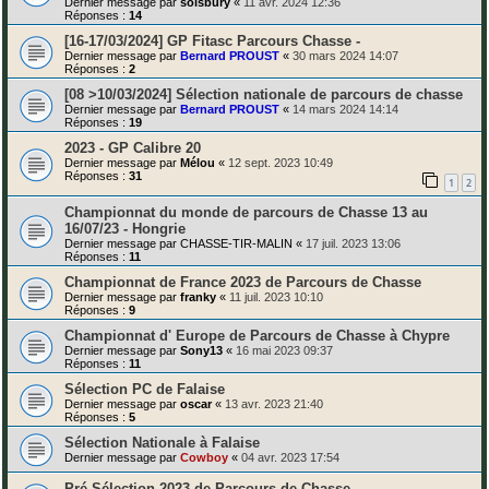
Dernier message par
solsbury
«
11 avr. 2024 12:36
Réponses :
14
[16-17/03/2024] GP Fitasc Parcours Chasse -
Dernier message par
Bernard PROUST
«
30 mars 2024 14:07
Réponses :
2
[08 >10/03/2024] Sélection nationale de parcours de chasse
Dernier message par
Bernard PROUST
«
14 mars 2024 14:14
Réponses :
19
2023 - GP Calibre 20
Dernier message par
Mélou
«
12 sept. 2023 10:49
Réponses :
31
1
2
Championnat du monde de parcours de Chasse 13 au
16/07/23 - Hongrie
Dernier message par
CHASSE-TIR-MALIN
«
17 juil. 2023 13:06
Réponses :
11
Championnat de France 2023 de Parcours de Chasse
Dernier message par
franky
«
11 juil. 2023 10:10
Réponses :
9
Championnat d' Europe de Parcours de Chasse à Chypre
Dernier message par
Sony13
«
16 mai 2023 09:37
Réponses :
11
Sélection PC de Falaise
Dernier message par
oscar
«
13 avr. 2023 21:40
Réponses :
5
Sélection Nationale à Falaise
Dernier message par
Cowboy
«
04 avr. 2023 17:54
Pré-Sélection 2023 de Parcours de Chasse