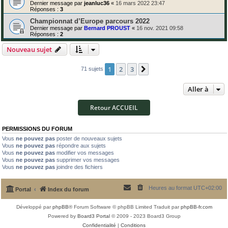
Dernier message par
jeanluc36
«
16 mars 2022 23:47
Réponses :
3
Championnat d’Europe parcours 2022
Dernier message par
Bernard PROUST
«
16 nov. 2021 09:58
Réponses :
2
Nouveau sujet
1
2
3
Suivante
71 sujets
Aller à
Retour ACCUEIL
PERMISSIONS DU FORUM
Vous
ne pouvez pas
poster de nouveaux sujets
Vous
ne pouvez pas
répondre aux sujets
Vous
ne pouvez pas
modifier vos messages
Vous
ne pouvez pas
supprimer vos messages
Vous
ne pouvez pas
joindre des fichiers
Heures au format
UTC+02:00
Portal
Index du forum
Développé par
phpBB
® Forum Software © phpBB Limited
Traduit par
phpBB-fr.com
Powered by
Board3 Portal
© 2009 - 2023 Board3 Group
Confidentialité
|
Conditions