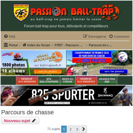
Forum ball-trap pour tous, débutants et compétiteurs.
FAQ
S’enregistrer
Connexion
Portal
Index du forum
FFBT - Parcours chasse, Compak, English Sporting, FU, DTL, Hélices, Sanglier courant
Parcours de chasse
RÉSERVÉ
SITE
INDEX DU
RÉSERVÉ
GRANDS PRIX
AUX MEMBRES
BALLTRAPWEB
FORUM
AUX MEMBRES
2026
Parcours de chasse
Nouveau sujet
1
2
3
Suivante
71 sujets