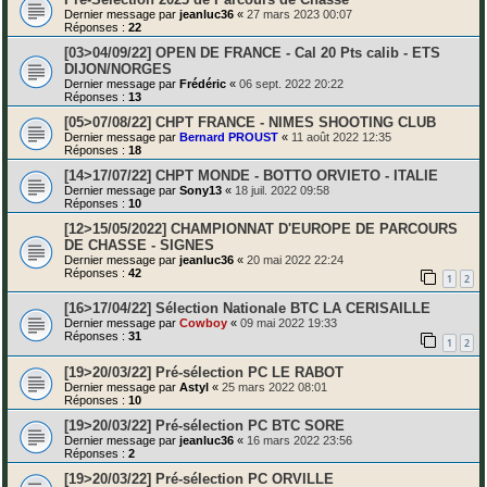
Dernier message par
jeanluc36
«
27 mars 2023 00:07
Réponses :
22
[03>04/09/22] OPEN DE FRANCE - Cal 20 Pts calib - ETS
DIJON/NORGES
Dernier message par
Frédéric
«
06 sept. 2022 20:22
Réponses :
13
[05>07/08/22] CHPT FRANCE - NIMES SHOOTING CLUB
Dernier message par
Bernard PROUST
«
11 août 2022 12:35
Réponses :
18
[14>17/07/22] CHPT MONDE - BOTTO ORVIETO - ITALIE
Dernier message par
Sony13
«
18 juil. 2022 09:58
Réponses :
10
[12>15/05/2022] CHAMPIONNAT D'EUROPE DE PARCOURS
DE CHASSE - SIGNES
Dernier message par
jeanluc36
«
20 mai 2022 22:24
Réponses :
42
1
2
[16>17/04/22] Sélection Nationale BTC LA CERISAILLE
Dernier message par
Cowboy
«
09 mai 2022 19:33
Réponses :
31
1
2
[19>20/03/22] Pré-sélection PC LE RABOT
Dernier message par
Astyl
«
25 mars 2022 08:01
Réponses :
10
[19>20/03/22] Pré-sélection PC BTC SORE
Dernier message par
jeanluc36
«
16 mars 2022 23:56
Réponses :
2
[19>20/03/22] Pré-sélection PC ORVILLE