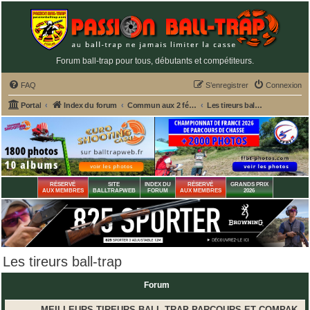
Forum ball-trap pour tous, débutants et compétiteurs.
FAQ
S’enregistrer
Connexion
Portal
Index du forum
Commun aux 2 fédérations ball-trap FFBT et FFT
Les tireurs ball-trap
RÉSERVÉ
SITE
INDEX DU
RÉSERVÉ
GRANDS PRIX
AUX MEMBRES
BALLTRAPWEB
FORUM
AUX MEMBRES
2026
Les tireurs ball-trap
Forum
MEILLEURS TIREURS BALL-TRAP PARCOURS ET COMPAK