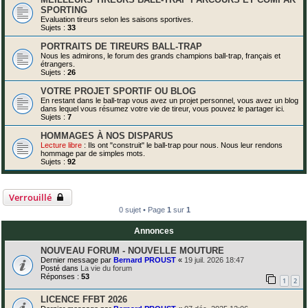
SPORTING
Evaluation tireurs selon les saisons sportives.
Sujets :
33
PORTRAITS DE TIREURS BALL-TRAP
Nous les admirons, le forum des grands champions ball-trap, français et
étrangers.
Sujets :
26
VOTRE PROJET SPORTIF OU BLOG
En restant dans le ball-trap vous avez un projet personnel, vous avez un blog
dans lequel vous résumez votre vie de tireur, vous pouvez le partager ici.
Sujets :
7
HOMMAGES À NOS DISPARUS
Lecture libre
: Ils ont "construit" le ball-trap pour nous. Nous leur rendons
hommage par de simples mots.
Sujets :
92
Verrouillé
0 sujet • Page
1
sur
1
Annonces
NOUVEAU FORUM - NOUVELLE MOUTURE
Dernier message par
Bernard PROUST
«
19 juil. 2026 18:47
Posté dans
La vie du forum
Réponses :
53
1
2
LICENCE FFBT 2026