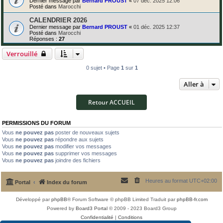
Dernier message par
Bernard PROUST
«
07 déc. 2025 12:06
Posté dans
Marocchi
CALENDRIER 2026
Dernier message par
Bernard PROUST
«
01 déc. 2025 12:37
Posté dans
Marocchi
Réponses :
27
Verrouillé
0 sujet • Page
1
sur
1
Aller à
Retour ACCUEIL
PERMISSIONS DU FORUM
Vous
ne pouvez pas
poster de nouveaux sujets
Vous
ne pouvez pas
répondre aux sujets
Vous
ne pouvez pas
modifier vos messages
Vous
ne pouvez pas
supprimer vos messages
Vous
ne pouvez pas
joindre des fichiers
Heures au format
UTC+02:00
Portal
Index du forum
Développé par
phpBB
® Forum Software © phpBB Limited
Traduit par
phpBB-fr.com
Powered by
Board3 Portal
© 2009 - 2023 Board3 Group
Confidentialité
|
Conditions