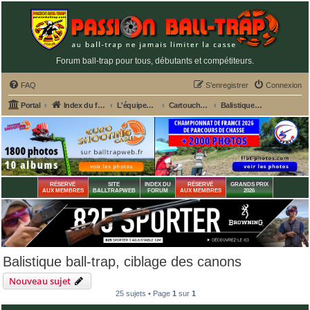
Forum ball-trap pour tous, débutants et compétiteurs.
FAQ
S’enregistrer
Connexion
Portal
Index du forum
L'équipement du tireur de ball-trap
Cartouches ball-trap
Balistique ball-trap, ciblage des canons
RÉSERVÉ
SITE
INDEX DU
RÉSERVÉ
GRANDS PRIX
AUX MEMBRES
BALLTRAPWEB
FORUM
AUX MEMBRES
2026
Balistique ball-trap, ciblage des canons
Nouveau sujet
25 sujets • Page
1
sur
1