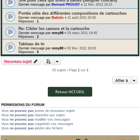
Site pour ceux qui tirent à balles (sanglier courant)
Dernier message par
Bernard PROUST
«
11 févr. 2012 19:21
Portée utile des différentes compositions de cartouches
Dernier message par
Balistic
«
11 août 2011 20:05
Réponses :
1
Re: Cibler les canons et la cartouche
Dernier message par
remy88
«
25 mars 2011 14:45
Réponses :
2
Tableau de tir
Dernier message par
remy88
«
02 févr. 2011 18:03
Réponses :
5
Nouveau sujet
25 sujets • Page
1
sur
1
Aller à
Retour ACCUEIL
PERMISSIONS DU FORUM
Vous
ne pouvez pas
poster de nouveaux sujets
Vous
ne pouvez pas
répondre aux sujets
Vous
ne pouvez pas
modifier vos messages
Vous
ne pouvez pas
supprimer vos messages
Vous
ne pouvez pas
joindre des fichiers