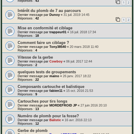
Réponses :
43
1
2
Intérêt du plomb de 7 au parcours
Dernier message par
Dunoy
«
31 juil. 2019 14:45
Réponses :
42
1
2
Mise en conformité et ciblage
Dernier message par
trappeur01
«
16 juil. 2018 17:34
Réponses :
18
Comment faire un ciblage ?
Dernier message par
Tony38540
«
20 mars 2018 11:40
Réponses :
4
Vitesse de la gerbe
Dernier message par
Cowboy
«
06 juil. 2017 12:44
Réponses :
2
quelques tests de groupements
Dernier message par
maino
«
26 janv. 2017 18:22
Réponses :
22
Composants cartouche et balistique
Dernier message par
fabien11
«
15 oct. 2016 21:53
Réponses :
9
Cartouches pour tirs longs
Dernier message par
MORDEFROID JP
«
27 juin 2016 20:10
Réponses :
13
Numéro de plomb pour la fosse?
Dernier message par
Balistic
«
16 avr. 2016 22:13
Réponses :
12
Gerbe de plomb