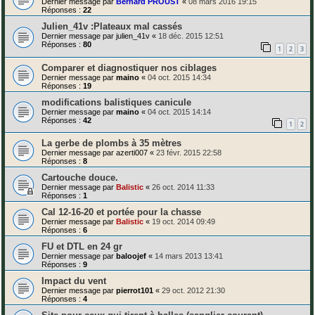
Dernier message par
Bernard PROUST
«
08 mars 2016 19:15
Réponses :
22
Julien_41v :Plateaux mal cassés
Dernier message par
julien_41v
«
18 déc. 2015 12:51
Réponses :
80
1
2
3
Comparer et diagnostiquer nos ciblages
Dernier message par
maino
«
04 oct. 2015 14:34
Réponses :
19
modifications balistiques canicule
Dernier message par
maino
«
04 oct. 2015 14:14
Réponses :
42
1
2
La gerbe de plombs à 35 mètres
Dernier message par
azerti007
«
23 févr. 2015 22:58
Réponses :
8
Cartouche douce.
Dernier message par
Balistic
«
26 oct. 2014 11:33
Réponses :
1
Cal 12-16-20 et portée pour la chasse
Dernier message par
Balistic
«
19 oct. 2014 09:49
Réponses :
6
FU et DTL en 24 gr
Dernier message par
baloojef
«
14 mars 2013 13:41
Réponses :
9
Impact du vent
Dernier message par
pierrot101
«
29 oct. 2012 21:30
Réponses :
4