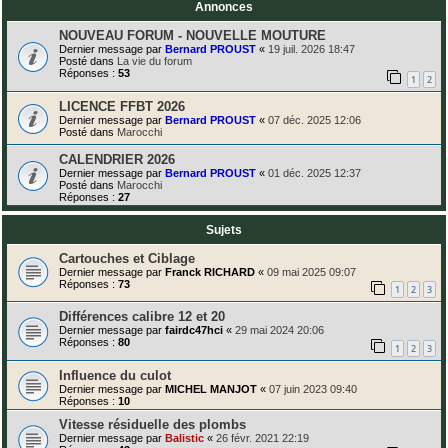
Annonces
NOUVEAU FORUM - NOUVELLE MOUTURE
Dernier message par
Bernard PROUST
«
19 juil. 2026 18:47
Posté dans
La vie du forum
Réponses :
53
1
2
LICENCE FFBT 2026
Dernier message par
Bernard PROUST
«
07 déc. 2025 12:06
Posté dans
Marocchi
CALENDRIER 2026
Dernier message par
Bernard PROUST
«
01 déc. 2025 12:37
Posté dans
Marocchi
Réponses :
27
Sujets
Cartouches et Ciblage
Dernier message par
Franck RICHARD
«
09 mai 2025 09:07
Réponses :
73
1
2
3
Différences calibre 12 et 20
Dernier message par
fairdc47hci
«
29 mai 2024 20:06
Réponses :
80
1
2
3
Influence du culot
Dernier message par
MICHEL MANJOT
«
07 juin 2023 09:40
Réponses :
10
Vitesse résiduelle des plombs
Dernier message par
Balistic
«
26 févr. 2021 22:19