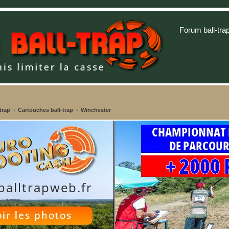
Forum ball-tra
trap
Cartouches ball-trap
Winchester