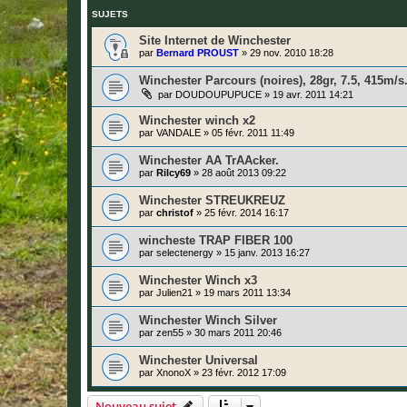
SUJETS
Site Internet de Winchester
par
Bernard PROUST
»
29 nov. 2010 18:28
Winchester Parcours (noires), 28gr, 7.5, 415m/s
par
DOUDOUPUPUCE
»
19 avr. 2011 14:21
Winchester winch x2
par
VANDALE
»
05 févr. 2011 11:49
Winchester AA TrAAcker.
par
Rilcy69
»
28 août 2013 09:22
Winchester STREUKREUZ
par
christof
»
25 févr. 2014 16:17
wincheste TRAP FIBER 100
par
selectenergy
»
15 janv. 2013 16:27
Winchester Winch x3
par
Julien21
»
19 mars 2011 13:34
Winchester Winch Silver
par
zen55
»
30 mars 2011 20:46
Winchester Universal
par
XnonoX
»
23 févr. 2012 17:09
Nouveau sujet