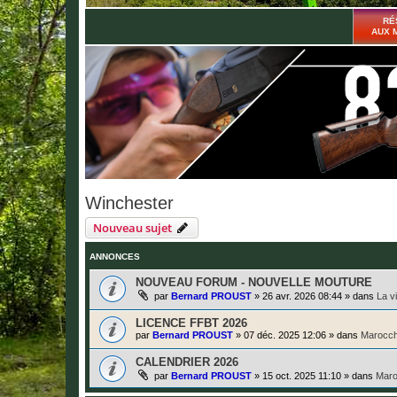
RÉ
AUX 
Winchester
Nouveau sujet
ANNONCES
NOUVEAU FORUM - NOUVELLE MOUTURE
par
Bernard PROUST
»
26 avr. 2026 08:44
» dans
La v
LICENCE FFBT 2026
par
Bernard PROUST
»
07 déc. 2025 12:06
» dans
Marocch
CALENDRIER 2026
par
Bernard PROUST
»
15 oct. 2025 11:10
» dans
Maro