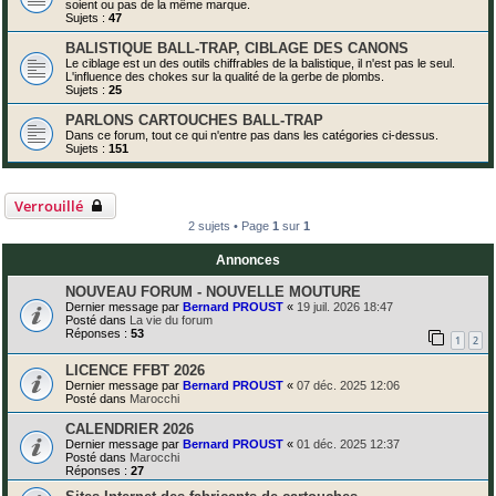
soient ou pas de la même marque.
Sujets :
47
BALISTIQUE BALL-TRAP, CIBLAGE DES CANONS
Le ciblage est un des outils chiffrables de la balistique, il n'est pas le seul.
L'influence des chokes sur la qualité de la gerbe de plombs.
Sujets :
25
PARLONS CARTOUCHES BALL-TRAP
Dans ce forum, tout ce qui n'entre pas dans les catégories ci-dessus.
Sujets :
151
Verrouillé
2 sujets • Page
1
sur
1
Annonces
NOUVEAU FORUM - NOUVELLE MOUTURE
Dernier message par
Bernard PROUST
«
19 juil. 2026 18:47
Posté dans
La vie du forum
Réponses :
53
1
2
LICENCE FFBT 2026
Dernier message par
Bernard PROUST
«
07 déc. 2025 12:06
Posté dans
Marocchi
CALENDRIER 2026
Dernier message par
Bernard PROUST
«
01 déc. 2025 12:37
Posté dans
Marocchi
Réponses :
27