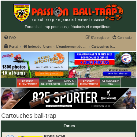
Forum ball-trap pour tous, débutants et compétiteurs.
FAQ
S’enregistrer
Connexion
Portal
Index du forum
L'équipement du tireur de ball-trap
Cartouches ball-trap
RÉSERVÉ
SITE
INDEX DU
RÉSERVÉ
GRANDS PRIX
AUX MEMBRES
BALLTRAPWEB
FORUM
AUX MEMBRES
2026
Cartouches ball-trap
Forum
BORNAGHI