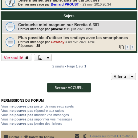
Sites Internet des fabricants de cartouches
Dernier message par
Bernard PROUST
«
29 nov. 2010 20:34
Sujets
Cartouche mini magnum sur Beretta A 301
Dernier message par
piloche
«
19 juin 2023 19:01
Plus possible d'utiliser les smileys avec les smartphones
Dernier message par
Cowboy
«
09 avr. 2021 13:01
Réponses :
38
1
2
Verrouillé
2 sujets • Page
1
sur
1
Aller à
Retour ACCUEIL
PERMISSIONS DU FORUM
Vous
ne pouvez pas
poster de nouveaux sujets
Vous
ne pouvez pas
répondre aux sujets
Vous
ne pouvez pas
modifier vos messages
Vous
ne pouvez pas
supprimer vos messages
Vous
ne pouvez pas
joindre des fichiers
Heures au format
UTC+02:00
Portal
Index du forum