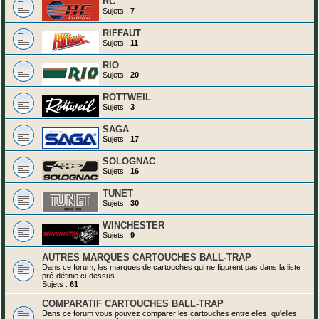
RC
Sujets :
7
RIFFAUT
Sujets :
11
RIO
Sujets :
20
ROTTWEIL
Sujets :
3
SAGA
Sujets :
17
SOLOGNAC
Sujets :
16
TUNET
Sujets :
30
WINCHESTER
Sujets :
9
AUTRES MARQUES CARTOUCHES BALL-TRAP
Dans ce forum, les marques de cartouches qui ne figurent pas dans la liste
pré-définie ci-dessus.
Sujets :
61
COMPARATIF CARTOUCHES BALL-TRAP
Dans ce forum vous pouvez comparer les cartouches entre elles, qu'elles