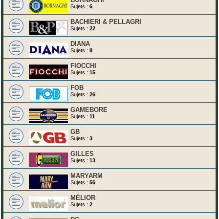
Sujets :
6
BACHIERI & PELLAGRI
Sujets :
22
DIANA
Sujets :
8
FIOCCHI
Sujets :
15
FOB
Sujets :
26
GAMEBORE
Sujets :
11
GB
Sujets :
3
GILLES
Sujets :
13
MARYARM
Sujets :
56
MÉLIOR
Sujets :
2