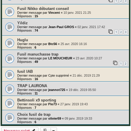
1
2
3
Fusil Nikko débutant conseil
Dernier message par
Vincent
«
10 janv. 2021 21:25
Réponses :
15
Yildiz
Dernier message par
Jean-Paul GROS
«
02 janv. 2021 17:42
Réponses :
74
1
2
3
Huglu
Dernier message par
Btc56
«
25 avr. 2020 16:16
Réponses :
6
Fusil manuchasse trap
Dernier message par
LE MOUCHEUR
«
23 avr. 2020 10:27
Réponses :
49
1
2
fusil IAB
Dernier message par
Cpte supprimé
«
21 déc. 2019 21:29
Réponses :
16
TRAP LAURONA
Dernier message par
jeannot725
«
19 déc. 2019 05:50
Réponses :
11
Bettinsoli x9 sporting
Dernier message par
Flo73
«
27 janv. 2019 19:43
Réponses :
7
Choix fusil de trap
Dernier message par
olivier59
«
09 janv. 2019 19:33
Réponses :
6
Nouveau sujet