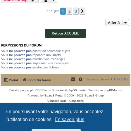
1
2
3
Suivante
87 sujets
Aller à
Retour ACCUEIL
PERMISSIONS DU FORUM
Vous
ne pouvez pas
poster de nouveaux sujets
Vous
ne pouvez pas
répondre aux sujets
Vous
ne pouvez pas
modifier vos messages
Vous
ne pouvez pas
supprimer vos messages
Vous
ne pouvez pas
joindre des fichiers
Heures au format
UTC+02:00
Portal
Index du forum
Développé par
phpBB
® Forum Software © phpBB Limited
Traduit par
phpBB-fr.com
Powered by
Board3 Portal
© 2009 - 2023 Board3 Group
Confidentialité
|
Conditions
En poursuivant votre navigation, vous acceptez
l’utilisation de cookies.
En savoir plus