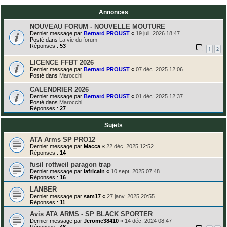
Annonces
NOUVEAU FORUM - NOUVELLE MOUTURE
Dernier message par
Bernard PROUST
«
19 juil. 2026 18:47
Posté dans
La vie du forum
Réponses :
53
1
2
LICENCE FFBT 2026
Dernier message par
Bernard PROUST
«
07 déc. 2025 12:06
Posté dans
Marocchi
CALENDRIER 2026
Dernier message par
Bernard PROUST
«
01 déc. 2025 12:37
Posté dans
Marocchi
Réponses :
27
Sujets
ATA Arms SP PRO12
Dernier message par
Macca
«
22 déc. 2025 12:52
Réponses :
14
fusil rottweil paragon trap
Dernier message par
lafricain
«
10 sept. 2025 07:48
Réponses :
16
LANBER
Dernier message par
sam17
«
27 janv. 2025 20:55
Réponses :
11
Avis ATA ARMS - SP BLACK SPORTER
Dernier message par
Jerome38410
«
14 déc. 2024 08:47
Réponses :
48