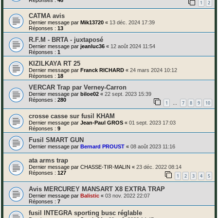
1
2
CATMA avis
Dernier message par
Mik13720
«
13 déc. 2024 17:39
Réponses :
13
R.F.M - BRTA - juxtaposé
Dernier message par
jeanluc36
«
12 août 2024 11:54
Réponses :
1
KIZILKAYA RT 25
Dernier message par
Franck RICHARD
«
24 mars 2024 10:12
Réponses :
18
VERCAR Trap par Verney-Carron
Dernier message par
biloe02
«
22 sept. 2023 15:39
Réponses :
280
1
7
8
9
10
…
crosse casse sur fusil KHAM
Dernier message par
Jean-Paul GROS
«
01 sept. 2023 17:03
Réponses :
9
Fusil SMART GUN
Dernier message par
Bernard PROUST
«
08 août 2023 11:16
ata arms trap
Dernier message par
CHASSE-TIR-MALIN
«
23 déc. 2022 08:14
Réponses :
127
1
2
3
4
5
Avis MERCUREY MANSART X8 EXTRA TRAP
Dernier message par
Balistic
«
03 nov. 2022 22:07
Réponses :
7
fusil INTEGRA sporting busc réglable