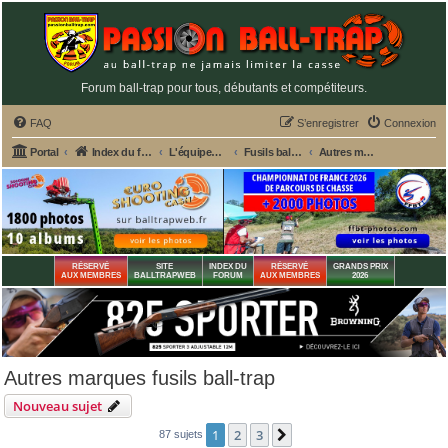
Forum ball-trap pour tous, débutants et compétiteurs.
FAQ
S’enregistrer
Connexion
Portal
Index du forum
L'équipement du tireur de ball-trap
Fusils ball-trap, chokes et entretien
Autres marques fusils ball-trap
RÉSERVÉ
SITE
INDEX DU
RÉSERVÉ
GRANDS PRIX
AUX MEMBRES
BALLTRAPWEB
FORUM
AUX MEMBRES
2026
Autres marques fusils ball-trap
Nouveau sujet
1
2
3
Suivante
87 sujets