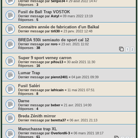
Dernier message par
Sergio34
«
29 août 2022 14:47
Réponses :
3
Fusil de Ball Trap VOSTOK
Dernier message par
Astyl
«
09 mars 2022 13:19
Réponses :
5
Connaitre année de fabrication d'un Baïkal
Dernier message par
tirli30
«
23 janv. 2022 12:48
BREDA 930i semiauto de sport cal 12
Dernier message par
roro
«
23 oct. 2021 11:02
Réponses :
38
1
2
Super 9 sport verney carron
Dernier message par
pifou13
«
30 août 2021 11:30
Réponses :
16
Lumar Trap
Dernier message par
pierot2401
«
04 juin 2021 09:39
Fusil Saléri
Dernier message par
lafricain
«
11 mai 2021 07:51
Réponses :
8
Darne
Dernier message par
beber
«
21 avr. 2021 14:00
Réponses :
4
Breda Zénith mirror
Dernier message par
beretta37
«
06 avr. 2021 21:13
Manuchasse trap XL
Dernier message par
Overlord6-3
«
06 mars 2021 18:17
Réponses :
61