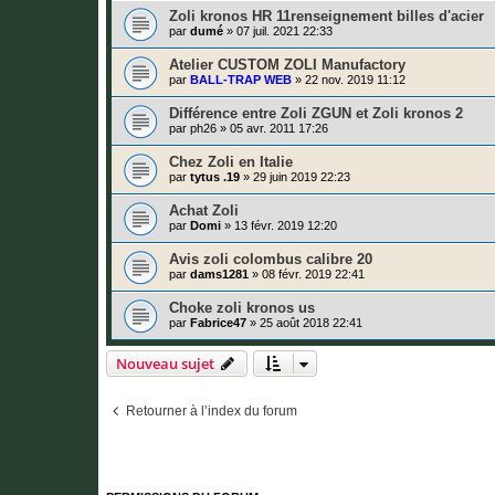
Zoli kronos HR 11renseignement billes d'acier
par
dumé
»
07 juil. 2021 22:33
Atelier CUSTOM ZOLI Manufactory
par
BALL-TRAP WEB
»
22 nov. 2019 11:12
Différence entre Zoli ZGUN et Zoli kronos 2
par
ph26
»
05 avr. 2011 17:26
Chez Zoli en Italie
par
tytus .19
»
29 juin 2019 22:23
Achat Zoli
par
Domi
»
13 févr. 2019 12:20
Avis zoli colombus calibre 20
par
dams1281
»
08 févr. 2019 22:41
Choke zoli kronos us
par
Fabrice47
»
25 août 2018 22:41
Nouveau sujet
Retourner à l’index du forum