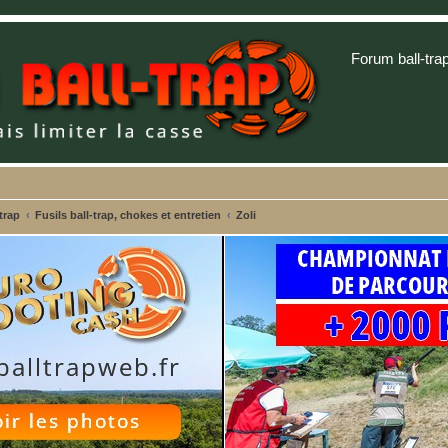
Forum ball-tra
trap
Fusils ball-trap, chokes et entretien
Zoli