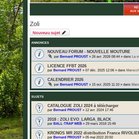
RÉ
AUX 
Zoli
Nouveau sujet
ANNONCES
NOUVEAU FORUM - NOUVELLE MOUTURE
par
Bernard PROUST
»
26 avr. 2026 08:44
» dans
La v
LICENCE FFBT 2026
par
Bernard PROUST
»
07 déc. 2025 12:06
» dans
Marocch
CALENDRIER 2026
par
Bernard PROUST
»
15 oct. 2025 11:10
» dans
Maro
SUJETS
CATALOGUE ZOLI 2024 à télécharger
par
Bernard PROUST
»
12 avr. 2024 17:46
2018 : ZOLI EVO_LARGA_BLACK
par
BALL-TRAP WEB
»
29 mars 2018 15:49
KRONOS MR 2022 distribution France RIVOLIE
par
Bernard PROUST
»
05 mai 2022 20:50