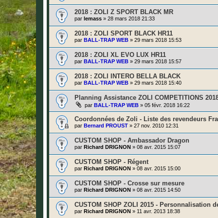
2018 : ZOLI Z SPORT BLACK MR
par
lemass
»
28 mars 2018 21:33
2018 : ZOLI SPORT BLACK HR11
par
BALL-TRAP WEB
»
29 mars 2018 15:53
2018 : ZOLI XL EVO LUX HR11
par
BALL-TRAP WEB
»
29 mars 2018 15:57
2018 : ZOLI INTERO BELLA BLACK
par
BALL-TRAP WEB
»
29 mars 2018 15:40
Planning Assistance ZOLI COMPETITIONS 201
par
BALL-TRAP WEB
»
05 févr. 2018 16:22
Coordonnées de Zoli - Liste des revendeurs Fr
par
Bernard PROUST
»
27 nov. 2010 12:31
CUSTOM SHOP - Ambassador Dragon
par
Richard DRIGNON
»
08 avr. 2015 15:07
CUSTOM SHOP - Régent
par
Richard DRIGNON
»
08 avr. 2015 15:00
CUSTOM SHOP - Crosse sur mesure
par
Richard DRIGNON
»
08 avr. 2015 14:50
CUSTOM SHOP ZOLI 2015 - Personnalisation de
par
Richard DRIGNON
»
11 avr. 2013 18:38