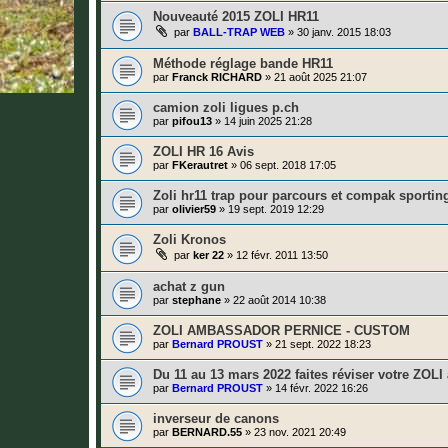
Nouveauté 2015 ZOLI HR11
par
BALL-TRAP WEB
»
30 janv. 2015 18:03
Méthode réglage bande HR11
par
Franck RICHARD
»
21 août 2025 21:07
camion zoli ligues p.ch
par
pifou13
»
14 juin 2025 21:28
ZOLI HR 16 Avis
par
FKerautret
»
06 sept. 2018 17:05
Zoli hr11 trap pour parcours et compak sportin
par
olivier59
»
19 sept. 2019 12:29
Zoli Kronos
par
ker 22
»
12 févr. 2011 13:50
achat z gun
par
stephane
»
22 août 2014 10:38
ZOLI AMBASSADOR PERNICE - CUSTOM
par
Bernard PROUST
»
21 sept. 2022 18:23
Du 11 au 13 mars 2022 faites réviser votre ZOL
par
Bernard PROUST
»
14 févr. 2022 16:26
inverseur de canons
par
BERNARD.55
»
23 nov. 2021 20:49