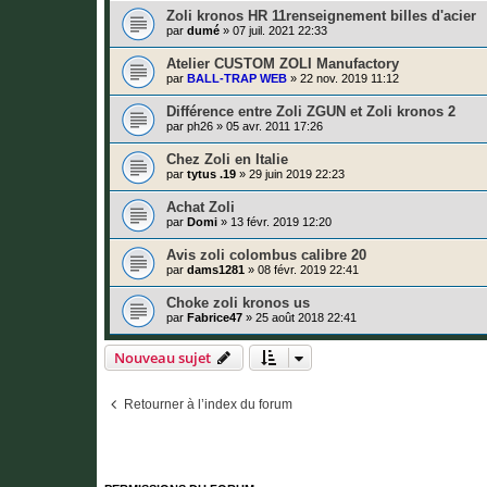
Zoli kronos HR 11renseignement billes d'acier
par
dumé
»
07 juil. 2021 22:33
Atelier CUSTOM ZOLI Manufactory
par
BALL-TRAP WEB
»
22 nov. 2019 11:12
Différence entre Zoli ZGUN et Zoli kronos 2
par
ph26
»
05 avr. 2011 17:26
Chez Zoli en Italie
par
tytus .19
»
29 juin 2019 22:23
Achat Zoli
par
Domi
»
13 févr. 2019 12:20
Avis zoli colombus calibre 20
par
dams1281
»
08 févr. 2019 22:41
Choke zoli kronos us
par
Fabrice47
»
25 août 2018 22:41
Nouveau sujet
Retourner à l’index du forum