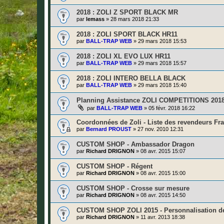
2018 : ZOLI Z SPORT BLACK MR
par
lemass
»
28 mars 2018 21:33
2018 : ZOLI SPORT BLACK HR11
par
BALL-TRAP WEB
»
29 mars 2018 15:53
2018 : ZOLI XL EVO LUX HR11
par
BALL-TRAP WEB
»
29 mars 2018 15:57
2018 : ZOLI INTERO BELLA BLACK
par
BALL-TRAP WEB
»
29 mars 2018 15:40
Planning Assistance ZOLI COMPETITIONS 201
par
BALL-TRAP WEB
»
05 févr. 2018 16:22
Coordonnées de Zoli - Liste des revendeurs Fr
par
Bernard PROUST
»
27 nov. 2010 12:31
CUSTOM SHOP - Ambassador Dragon
par
Richard DRIGNON
»
08 avr. 2015 15:07
CUSTOM SHOP - Régent
par
Richard DRIGNON
»
08 avr. 2015 15:00
CUSTOM SHOP - Crosse sur mesure
par
Richard DRIGNON
»
08 avr. 2015 14:50
CUSTOM SHOP ZOLI 2015 - Personnalisation de
par
Richard DRIGNON
»
11 avr. 2013 18:38