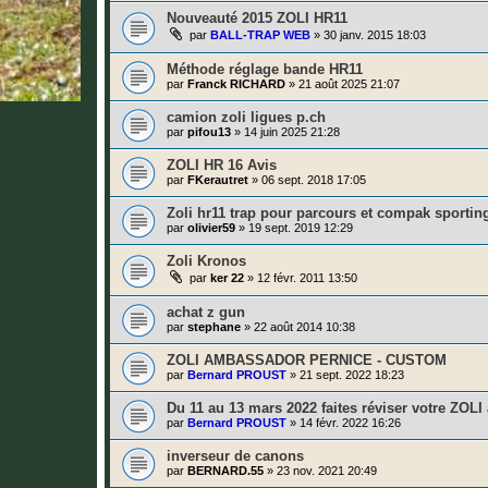
Nouveauté 2015 ZOLI HR11
par
BALL-TRAP WEB
»
30 janv. 2015 18:03
Méthode réglage bande HR11
par
Franck RICHARD
»
21 août 2025 21:07
camion zoli ligues p.ch
par
pifou13
»
14 juin 2025 21:28
ZOLI HR 16 Avis
par
FKerautret
»
06 sept. 2018 17:05
Zoli hr11 trap pour parcours et compak sportin
par
olivier59
»
19 sept. 2019 12:29
Zoli Kronos
par
ker 22
»
12 févr. 2011 13:50
achat z gun
par
stephane
»
22 août 2014 10:38
ZOLI AMBASSADOR PERNICE - CUSTOM
par
Bernard PROUST
»
21 sept. 2022 18:23
Du 11 au 13 mars 2022 faites réviser votre ZOL
par
Bernard PROUST
»
14 févr. 2022 16:26
inverseur de canons
par
BERNARD.55
»
23 nov. 2021 20:49