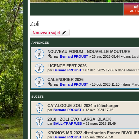
RÉ
AUX 
Zoli
Nouveau sujet
ANNONCES
NOUVEAU FORUM - NOUVELLE MOUTURE
par
Bernard PROUST
»
26 avr. 2026 08:44
» dans
La v
LICENCE FFBT 2026
par
Bernard PROUST
»
07 déc. 2025 12:06
» dans
Marocch
CALENDRIER 2026
par
Bernard PROUST
»
15 oct. 2025 11:10
» dans
Maro
SUJETS
CATALOGUE ZOLI 2024 à télécharger
par
Bernard PROUST
»
12 avr. 2024 17:46
2018 : ZOLI EVO_LARGA_BLACK
par
BALL-TRAP WEB
»
29 mars 2018 15:49
KRONOS MR 2022 distribution France RIVOLIE
par
Bernard PROUST
»
05 mai 2022 20:50