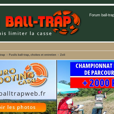
Forum ball-tra
trap
Fusils ball-trap, chokes et entretien
Zoli