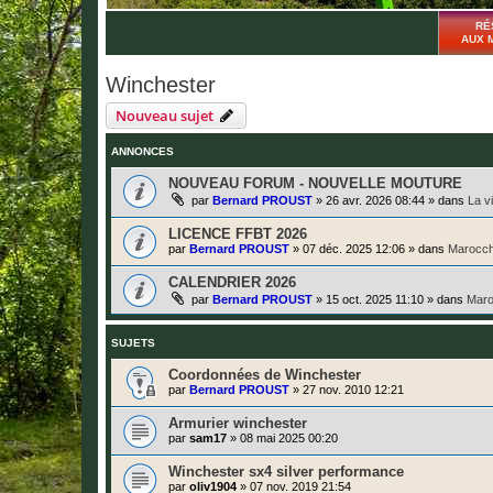
RÉ
AUX 
Winchester
Nouveau sujet
ANNONCES
NOUVEAU FORUM - NOUVELLE MOUTURE
par
Bernard PROUST
»
26 avr. 2026 08:44
» dans
La v
LICENCE FFBT 2026
par
Bernard PROUST
»
07 déc. 2025 12:06
» dans
Marocch
CALENDRIER 2026
par
Bernard PROUST
»
15 oct. 2025 11:10
» dans
Maro
SUJETS
Coordonnées de Winchester
par
Bernard PROUST
»
27 nov. 2010 12:21
Armurier winchester
par
sam17
»
08 mai 2025 00:20
Winchester sx4 silver performance
par
oliv1904
»
07 nov. 2019 21:54