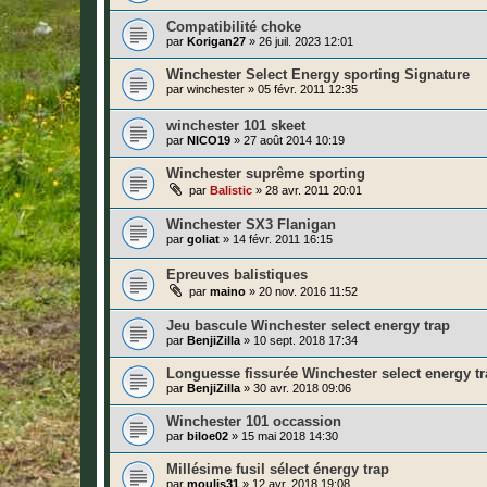
Compatibilité choke
par
Korigan27
»
26 juil. 2023 12:01
Winchester Select Energy sporting Signature
par
winchester
»
05 févr. 2011 12:35
winchester 101 skeet
par
NICO19
»
27 août 2014 10:19
Winchester suprême sporting
par
Balistic
»
28 avr. 2011 20:01
Winchester SX3 Flanigan
par
goliat
»
14 févr. 2011 16:15
Epreuves balistiques
par
maino
»
20 nov. 2016 11:52
Jeu bascule Winchester select energy trap
par
BenjiZilla
»
10 sept. 2018 17:34
Longuesse fissurée Winchester select energy t
par
BenjiZilla
»
30 avr. 2018 09:06
Winchester 101 occassion
par
biloe02
»
15 mai 2018 14:30
Millésime fusil sélect énergy trap
par
moulis31
»
12 avr. 2018 19:08