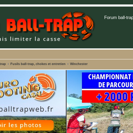
Forum ball-tra
trap
Fusils ball-trap, chokes et entretien
Winchester