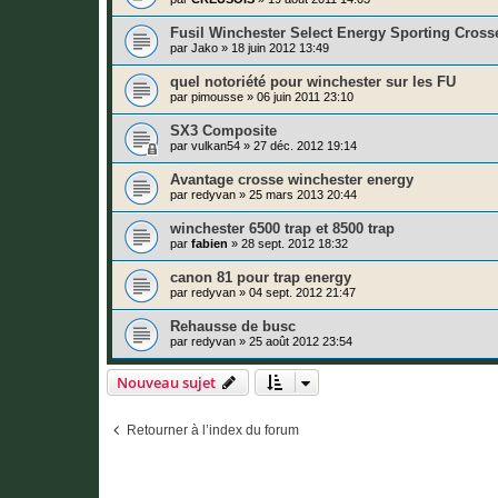
Fusil Winchester Select Energy Sporting Cross
par
Jako
»
18 juin 2012 13:49
quel notoriété pour winchester sur les FU
par
pimousse
»
06 juin 2011 23:10
SX3 Composite
par
vulkan54
»
27 déc. 2012 19:14
Avantage crosse winchester energy
par
redyvan
»
25 mars 2013 20:44
winchester 6500 trap et 8500 trap
par
fabien
»
28 sept. 2012 18:32
canon 81 pour trap energy
par
redyvan
»
04 sept. 2012 21:47
Rehausse de busc
par
redyvan
»
25 août 2012 23:54
Nouveau sujet
Retourner à l’index du forum