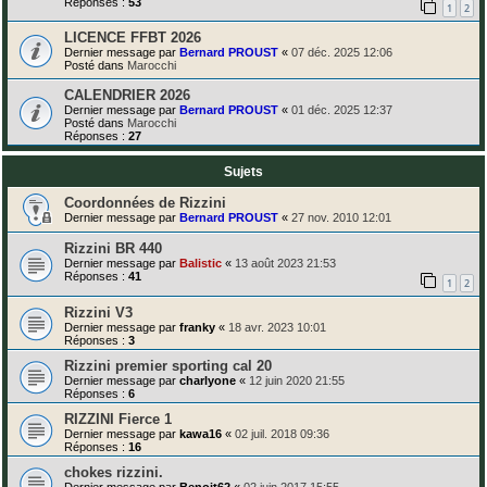
Réponses :
53
1
2
LICENCE FFBT 2026
Dernier message par
Bernard PROUST
«
07 déc. 2025 12:06
Posté dans
Marocchi
CALENDRIER 2026
Dernier message par
Bernard PROUST
«
01 déc. 2025 12:37
Posté dans
Marocchi
Réponses :
27
Sujets
Coordonnées de Rizzini
Dernier message par
Bernard PROUST
«
27 nov. 2010 12:01
Rizzini BR 440
Dernier message par
Balistic
«
13 août 2023 21:53
Réponses :
41
1
2
Rizzini V3
Dernier message par
franky
«
18 avr. 2023 10:01
Réponses :
3
Rizzini premier sporting cal 20
Dernier message par
charlyone
«
12 juin 2020 21:55
Réponses :
6
RIZZINI Fierce 1
Dernier message par
kawa16
«
02 juil. 2018 09:36
Réponses :
16
chokes rizzini.
Dernier message par
Benoit62
«
02 juin 2017 15:55