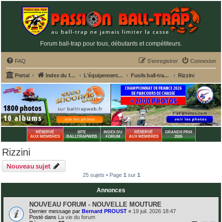
Forum ball-trap pour tous, débutants et compétiteurs.
FAQ
S’enregistrer
Connexion
Portal
Index du forum
L'équipement du tireur de ball-trap
Fusils ball-trap, chokes et entretien
Rizzini
RÉSERVÉ
SITE
INDEX DU
RÉSERVÉ
GRANDS PRIX
AUX MEMBRES
BALLTRAPWEB
FORUM
AUX MEMBRES
2026
Rizzini
Nouveau sujet
25 sujets • Page
1
sur
1
Annonces
NOUVEAU FORUM - NOUVELLE MOUTURE
Dernier message par
Bernard PROUST
«
19 juil. 2026 18:47
Posté dans
La vie du forum