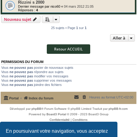
Rizzini s 2000
Dernier message par
nico60
«
04 mars 2012 21:05
Réponses :
4
Nouveau sujet
25 sujets • Page
1
sur
1
Aller à
Retour ACCUEIL
PERMISSIONS DU FORUM
Vous
ne pouvez pas
poster de nouveaux sujets
Vous
ne pouvez pas
répondre aux sujets
Vous
ne pouvez pas
modifier vos messages
Vous
ne pouvez pas
supprimer vos messages
Vous
ne pouvez pas
joindre des fichiers
Heures au format
UTC+02:00
Portal
Index du forum
Développé par
phpBB
® Forum Software © phpBB Limited
Traduit par
phpBB-fr.com
Powered by
Board3 Portal
© 2009 - 2023 Board3 Group
Confidentialité
|
Conditions
En poursuivant votre navigation, vous acceptez