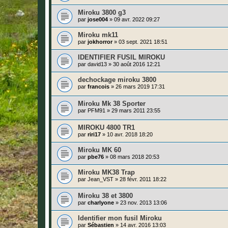
Miroku 3800 g3
par
jose004
»
09 avr. 2022 09:27
Miroku mk11
par
jokhorror
»
03 sept. 2021 18:51
IDENTIFIER FUSIL MIROKU
par
david13
»
30 août 2016 12:21
dechockage miroku 3800
par
francois
»
26 mars 2019 17:31
Miroku Mk 38 Sporter
par
PFM91
»
29 mars 2011 23:55
MIROKU 4800 TR1
par
riri17
»
10 avr. 2018 18:20
Miroku MK 60
par
pbe76
»
08 mars 2018 20:53
Miroku MK38 Trap
par
Jean_VST
»
28 févr. 2011 18:22
Miroku 38 et 3800
par
charlyone
»
23 nov. 2013 13:06
Identifier mon fusil Miroku
par
Sébastien
»
14 avr. 2016 13:03