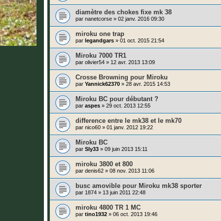
diamètre des chokes fixe mk 38
par
nanetcorse
»
02 janv. 2016 09:30
miroku one trap
par
legandgars
»
01 oct. 2015 21:54
Miroku 7000 TR1
par
olivier54
»
12 avr. 2013 13:09
Crosse Browning pour Miroku
par
Yannick62370
»
28 avr. 2015 14:53
Miroku BC pour débutant ?
par
aspes
»
29 oct. 2013 12:55
difference entre le mk38 et le mk70
par
nico60
»
01 janv. 2012 19:22
Miroku BC
par
Sly33
»
09 juin 2013 15:11
miroku 3800 et 800
par
denis62
»
08 nov. 2013 11:06
busc amovible pour Miroku mk38 sporter
par
1874
»
13 juin 2011 22:48
miroku 4800 TR 1 MC
par
tino1932
»
06 oct. 2013 19:46