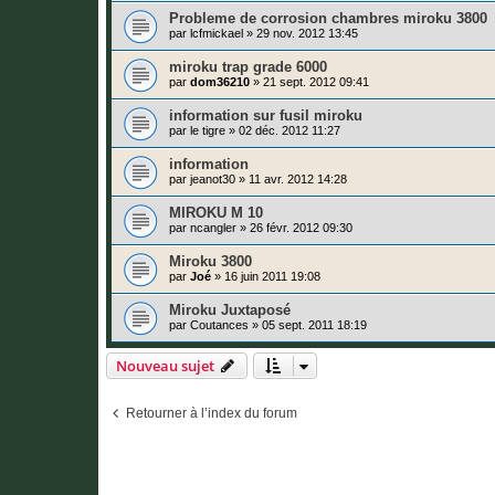
Probleme de corrosion chambres miroku 3800
par
lcfmickael
»
29 nov. 2012 13:45
miroku trap grade 6000
par
dom36210
»
21 sept. 2012 09:41
information sur fusil miroku
par
le tigre
»
02 déc. 2012 11:27
information
par
jeanot30
»
11 avr. 2012 14:28
MIROKU M 10
par
ncangler
»
26 févr. 2012 09:30
Miroku 3800
par
Joé
»
16 juin 2011 19:08
Miroku Juxtaposé
par
Coutances
»
05 sept. 2011 18:19
Nouveau sujet
Retourner à l’index du forum