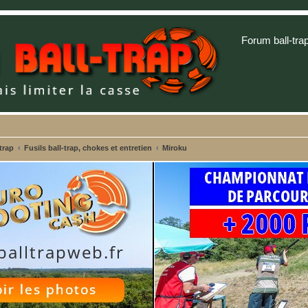
Forum ball-tra
trap
Fusils ball-trap, chokes et entretien
Miroku