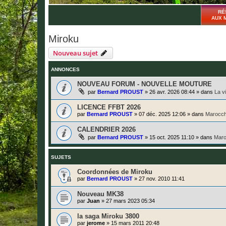
RÉ
AUX 
Miroku
Nouveau sujet
ANNONCES
NOUVEAU FORUM - NOUVELLE MOUTURE
par
Bernard PROUST
»
26 avr. 2026 08:44
» dans
La v
LICENCE FFBT 2026
par
Bernard PROUST
»
07 déc. 2025 12:06
» dans
Marocch
CALENDRIER 2026
par
Bernard PROUST
»
15 oct. 2025 11:10
» dans
Maro
SUJETS
Coordonnées de Miroku
par
Bernard PROUST
»
27 nov. 2010 11:41
Nouveau MK38
par
Juan
»
27 mars 2023 05:34
la saga Miroku 3800
par
jerome
»
15 mars 2011 20:48