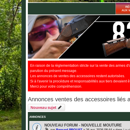
RÉ
AUX 
En raison de la règlementation stricte sur la vente des armes d'
parution du présent message.
Les annonces de ventes des accessoires restent autorisées.
Si à l'avenir la procédure et responsabilités aux tiers devaient ê
Merci pour votre compréhension.
Annonces ventes des accessoires liés a
Nouveau sujet
ANNONCES
NOUVEAU FORUM - NOUVELLE MOUTURE
par
Bernard PROUST
»
26 avr. 2026 08:44
» dans
La v