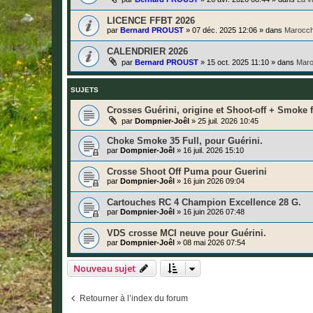
LICENCE FFBT 2026
par
Bernard PROUST
»
07 déc. 2025 12:06
» dans
Marocch
CALENDRIER 2026
par
Bernard PROUST
»
15 oct. 2025 11:10
» dans
Maro
SUJETS
Crosses Guérini, origine et Shoot-off + Smoke f
par
Dompnier-Joêl
»
25 juil. 2026 10:45
Choke Smoke 35 Full, pour Guérini.
par
Dompnier-Joêl
»
16 juil. 2026 15:10
Crosse Shoot Off Puma pour Guerini
par
Dompnier-Joêl
»
16 juin 2026 09:04
Cartouches RC 4 Champion Excellence 28 G.
par
Dompnier-Joêl
»
16 juin 2026 07:48
VDS crosse MCI neuve pour Guérini.
par
Dompnier-Joêl
»
08 mai 2026 07:54
Nouveau sujet
Retourner à l’index du forum