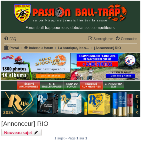
Forum ball-trap pour tous, débutants et compétiteurs.
FAQ
S’enregistrer
Connexion
Portal
Index du forum
La boutique, les services et annonceurs PASSION BALL-TRAP
[Annonceur] RIO
RÉSERVÉ
SITE
INDEX DU
RÉSERVÉ
GRANDS PRIX
AUX MEMBRES
BALLTRAPWEB
FORUM
AUX MEMBRES
2026
[Annonceur] RIO
Nouveau sujet
1 sujet • Page
1
sur
1