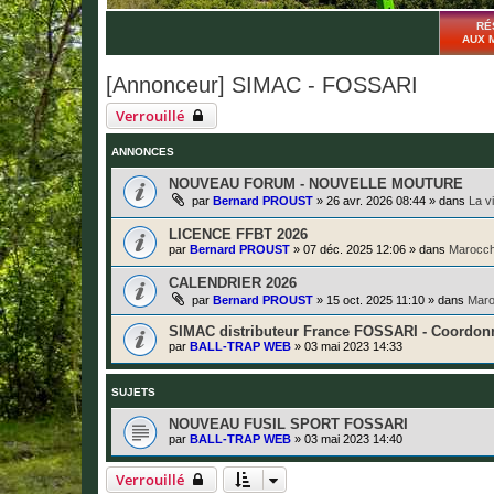
RÉ
AUX 
[Annonceur] SIMAC - FOSSARI
Verrouillé
ANNONCES
NOUVEAU FORUM - NOUVELLE MOUTURE
par
Bernard PROUST
»
26 avr. 2026 08:44
» dans
La v
LICENCE FFBT 2026
par
Bernard PROUST
»
07 déc. 2025 12:06
» dans
Marocch
CALENDRIER 2026
par
Bernard PROUST
»
15 oct. 2025 11:10
» dans
Maro
SIMAC distributeur France FOSSARI - Coordon
par
BALL-TRAP WEB
»
03 mai 2023 14:33
SUJETS
NOUVEAU FUSIL SPORT FOSSARI
par
BALL-TRAP WEB
»
03 mai 2023 14:40
Verrouillé