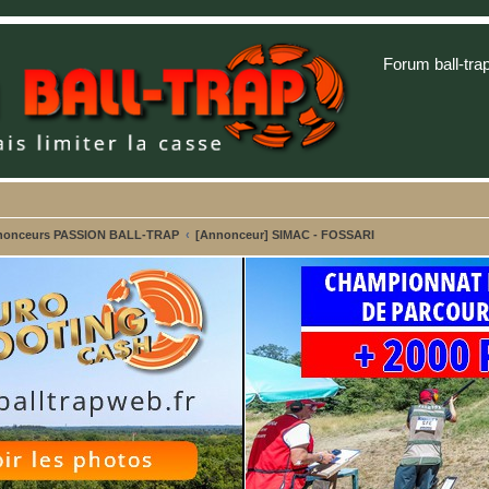
Forum ball-tra
 annonceurs PASSION BALL-TRAP
[Annonceur] SIMAC - FOSSARI