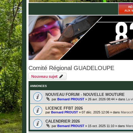
RÉ
AUX 
Comité Régional GUADELOUPE
Nouveau sujet
ANNONCES
NOUVEAU FORUM - NOUVELLE MOUTURE
par
Bernard PROUST
»
26 avr. 2026 08:44
» dans
La v
LICENCE FFBT 2026
par
Bernard PROUST
»
07 déc. 2025 12:06
» dans
Marocch
CALENDRIER 2026
par
Bernard PROUST
»
15 oct. 2025 11:10
» dans
Maro