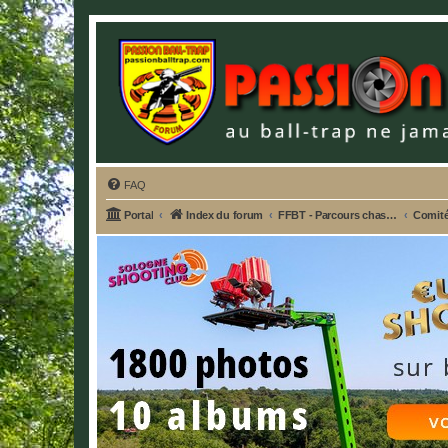
FAQ
Portal
Index du forum
FFBT - Parcours chasse, Compak, English Sporting, FU, DTL, Hélices, Sanglier courant