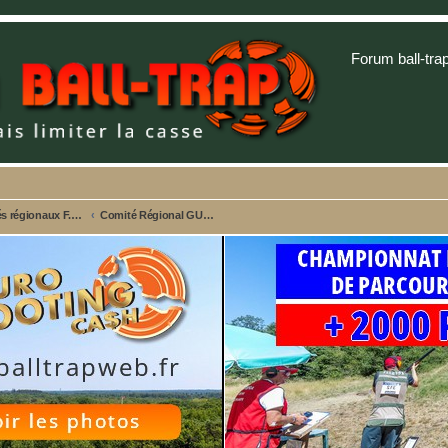
Forum ball-tra
Comités régionaux F.F.B.T. - Championnats et Sites web
Comité Régional GUADELOUPE