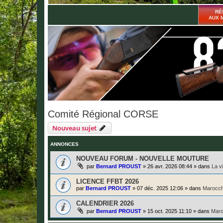
RÉ
AUX 
Comité Régional CORSE
Nouveau sujet
ANNONCES
NOUVEAU FORUM - NOUVELLE MOUTURE
par
Bernard PROUST
»
26 avr. 2026 08:44
» dans
La v
LICENCE FFBT 2026
par
Bernard PROUST
»
07 déc. 2025 12:06
» dans
Marocch
CALENDRIER 2026
par
Bernard PROUST
»
15 oct. 2025 11:10
» dans
Maro