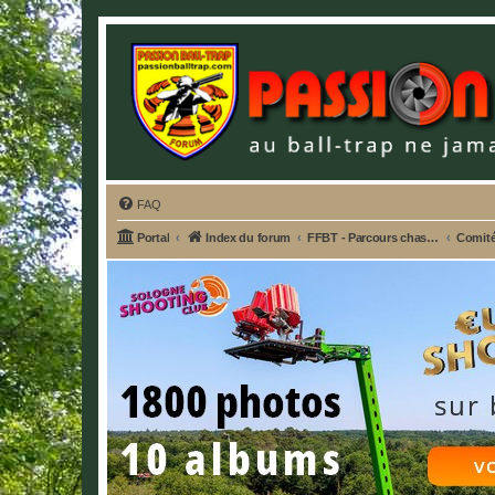
FAQ
Portal
Index du forum
FFBT - Parcours chasse, Compak, English Sporting, FU, DTL, Hélices, Sanglier courant