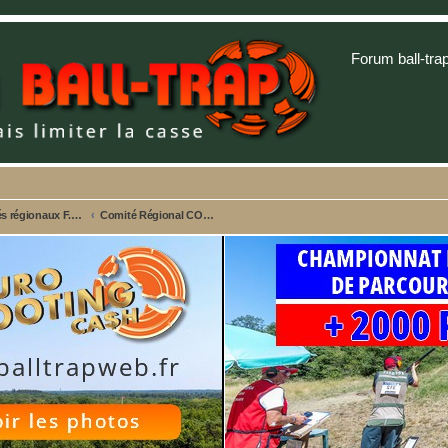
Forum ball-tra
Comités régionaux F.F.B.T. - Championnats et Sites web
Comité Régional CORSE