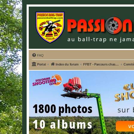
FAQ
Portal
Index du forum
FFBT - Parcours chasse, Compak, English Sporting, FU, DTL, Hélices, Sanglier courant