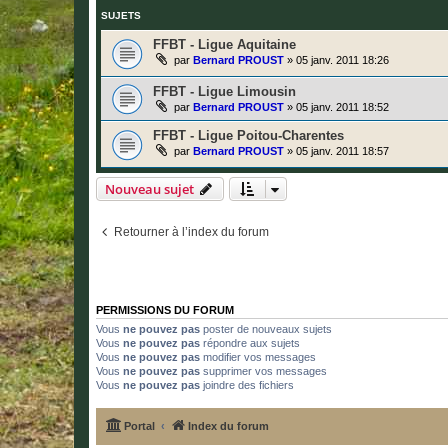
SUJETS
FFBT - Ligue Aquitaine
par
Bernard PROUST
»
05 janv. 2011 18:26
FFBT - Ligue Limousin
par
Bernard PROUST
»
05 janv. 2011 18:52
FFBT - Ligue Poitou-Charentes
par
Bernard PROUST
»
05 janv. 2011 18:57
Nouveau sujet
Retourner à l’index du forum
PERMISSIONS DU FORUM
Vous
ne pouvez pas
poster de nouveaux sujets
Vous
ne pouvez pas
répondre aux sujets
Vous
ne pouvez pas
modifier vos messages
Vous
ne pouvez pas
supprimer vos messages
Vous
ne pouvez pas
joindre des fichiers
Portal
Index du forum