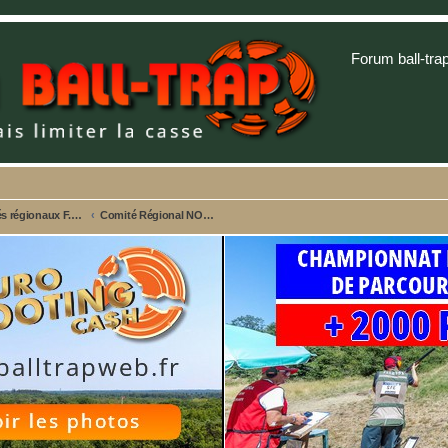
Forum ball-tra
Comités régionaux F.F.B.T. - Championnats et Sites web
Comité Régional NOUVELLE AQUITAINE