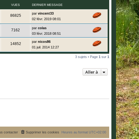
i
e
g
VUES
e
DERNIER MESSAGE
e
s
e
r
s
s
m
D
par
vincent33
a
V
86825
e
e
g
02 févr. 2019 08:01
s
r
e
u
s
n
D
par
colas
a
i
V
7162
e
e
g
e
03 févr. 2018 08:51
r
e
r
u
n
s
m
D
par
nicos86
i
e
V
14852
e
e
e
s
01 juil. 2014 12:27
r
r
s
u
n
s
m
a
i
3 sujets • Page
1
sur
1
e
g
e
e
s
e
r
s
s
m
a
Aller à
e
g
s
e
s
a
g
e
s contacter
Supprimer les cookies
Heures au format
UTC+02:00