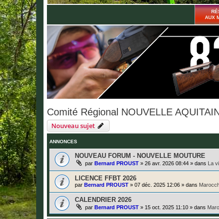
RÉ
AUX 
Comité Régional NOUVELLE AQUITAI
Nouveau sujet
ANNONCES
NOUVEAU FORUM - NOUVELLE MOUTURE
par
Bernard PROUST
»
26 avr. 2026 08:44
» dans
La v
LICENCE FFBT 2026
par
Bernard PROUST
»
07 déc. 2025 12:06
» dans
Marocch
CALENDRIER 2026
par
Bernard PROUST
»
15 oct. 2025 11:10
» dans
Maro