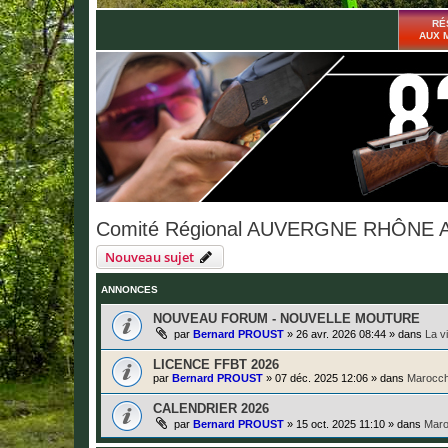
RÉ
AUX 
Comité Régional AUVERGNE RHÔNE 
Nouveau sujet
ANNONCES
NOUVEAU FORUM - NOUVELLE MOUTURE
par
Bernard PROUST
»
26 avr. 2026 08:44
» dans
La v
LICENCE FFBT 2026
par
Bernard PROUST
»
07 déc. 2025 12:06
» dans
Marocch
CALENDRIER 2026
par
Bernard PROUST
»
15 oct. 2025 11:10
» dans
Maro