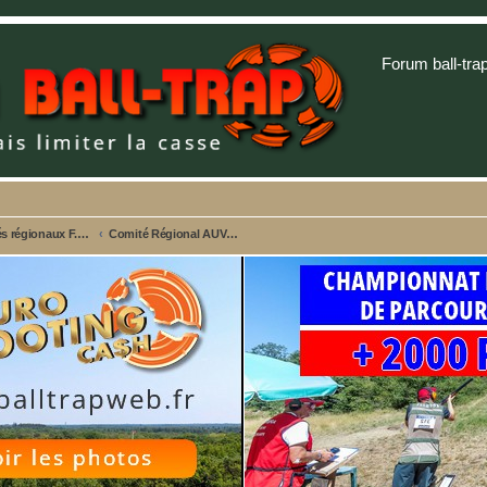
Forum ball-tra
Comités régionaux F.F.B.T. - Championnats et Sites web
Comité Régional AUVERGNE RHÔNE ALPES