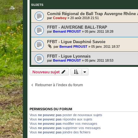
SUJETS
Comité Régional de Ball Trap Auvergne Rhône 
par
Cowboy
»
20 août 2018 21:51
FFBT - AUVERGNE BALL-TRAP
par
Bernard PROUST
»
05 janv. 2011 18:28
FFBT - Ligue Dauphiné Savoie
par
Bernard PROUST
»
05 janv. 2011 18:37
FFBT - Ligue Lyonnais
par
Bernard PROUST
»
05 janv. 2011 18:53
Nouveau sujet
Retourner à l’index du forum
PERMISSIONS DU FORUM
Vous
ne pouvez pas
poster de nouveaux sujets
Vous
ne pouvez pas
répondre aux sujets
Vous
ne pouvez pas
modifier vos messages
Vous
ne pouvez pas
supprimer vos messages
Vous
ne pouvez pas
joindre des fichiers