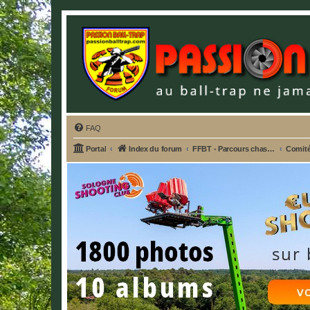
FAQ
Portal
Index du forum
FFBT - Parcours chasse, Compak, English Sporting, FU, DTL, Hélices, Sanglier courant