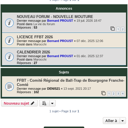
Annonces
NOUVEAU FORUM - NOUVELLE MOUTURE
Dernier message par
Bernard PROUST
«
19 juil. 2026 18:47
Posté dans
La vie du forum
Réponses :
53
1
2
LICENCE FFBT 2026
Dernier message par
Bernard PROUST
«
07 déc. 2025 12:06
Posté dans
Marocchi
CALENDRIER 2026
Dernier message par
Bernard PROUST
«
01 déc. 2025 12:37
Posté dans
Marocchi
Réponses :
27
Sujets
FFBT - Comité Régional de Ball-Trap de Bourgogne Franche-
Comté
Dernier message par
DENIS21
«
13 sept. 2021 20:17
Réponses :
102
1
2
3
4
Nouveau sujet
1 sujet • Page
1
sur
1
Aller à