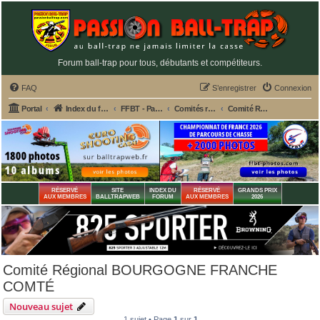
Forum ball-trap pour tous, débutants et compétiteurs.
FAQ
S’enregistrer
Connexion
Portal
Index du forum
FFBT - Parcours chasse, Compak, English Sporting, FU, DTL, Hélices, Sanglier courant
Comités régionaux F.F.B.T. - Championnats et Sites web
Comité Régional BOURGOGNE FRANCHE COMTÉ
RÉSERVÉ
SITE
INDEX DU
RÉSERVÉ
GRANDS PRIX
AUX MEMBRES
BALLTRAPWEB
FORUM
AUX MEMBRES
2026
Comité Régional BOURGOGNE FRANCHE
COMTÉ
Nouveau sujet
1 sujet • Page
1
sur
1