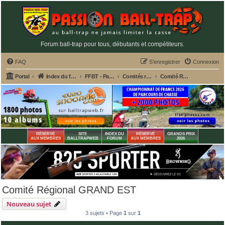
Forum ball-trap pour tous, débutants et compétiteurs.
FAQ
S’enregistrer
Connexion
Portal
Index du forum
FFBT - Parcours chasse, Compak, English Sporting, FU, DTL, Hélices, Sanglier courant
Comités régionaux F.F.B.T. - Championnats et Sites web
Comité Régional GRAND EST
RÉSERVÉ
SITE
INDEX DU
RÉSERVÉ
GRANDS PRIX
AUX MEMBRES
BALLTRAPWEB
FORUM
AUX MEMBRES
2026
Comité Régional GRAND EST
Nouveau sujet
3 sujets • Page
1
sur
1