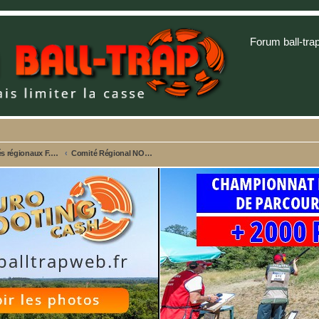
Forum ball-tra
Comités régionaux F.F.B.T. - Championnats et Sites web
Comité Régional NORMANDIE