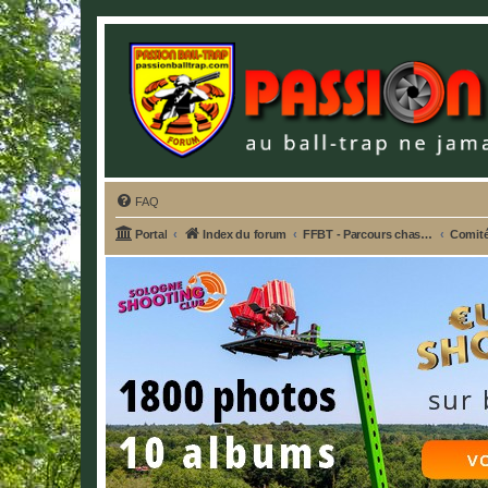
FAQ
Portal
Index du forum
FFBT - Parcours chasse, Compak, English Sporting, FU, DTL, Hélices, Sanglier courant