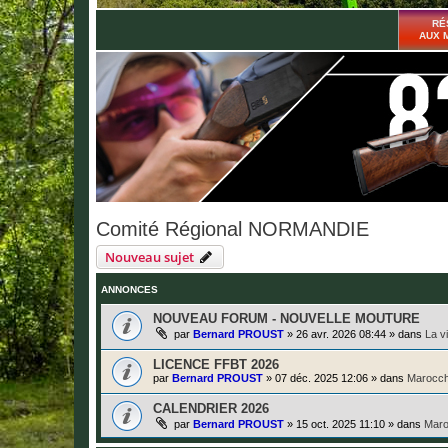
RÉ
AUX 
Comité Régional NORMANDIE
Nouveau sujet
ANNONCES
NOUVEAU FORUM - NOUVELLE MOUTURE
par
Bernard PROUST
»
26 avr. 2026 08:44
» dans
La v
LICENCE FFBT 2026
par
Bernard PROUST
»
07 déc. 2025 12:06
» dans
Marocch
CALENDRIER 2026
par
Bernard PROUST
»
15 oct. 2025 11:10
» dans
Maro