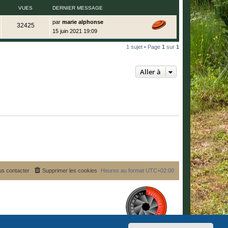
i
e
g
VUES
e
DERNIER MESSAGE
e
s
e
r
s
s
m
D
par
marie alphonse
a
V
32425
e
e
g
15 juin 2021 19:09
s
r
e
u
s
n
a
i
1 sujet • Page
1
sur
1
e
g
e
e
r
s
m
Aller à
e
s
s
a
g
e
s contacter
Supprimer les cookies
Heures au format
UTC+02:00