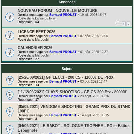
Annonces
NOUVEAU FORUM - NOUVELLE MOUTURE
Dernier message par
Bernard PROUST
«
19 juil. 2026 18:47
Posté dans
La vie du forum
Réponses :
53
1
2
LICENCE FFBT 2026
Dernier message par
Bernard PROUST
«
07 déc. 2025 12:06
Posté dans
Marocchi
CALENDRIER 2026
Dernier message par
Bernard PROUST
«
01 déc. 2025 12:37
Posté dans
Marocchi
Réponses :
27
Sujets
[25-26/09/2021] GP LECCI - 200 CS - 11000€ DE PRIX
Dernier message par
Bernard PROUST
«
03 oct. 2021 17:47
Réponses :
13
[11-12/09/2021] CLAYS SHOOTING - GP CS 200 Ptx - 80000€
Dernier message par
Bernard PROUST
«
23 sept. 2021 00:26
Réponses :
17
[05/09/2021] VENDOME SHOOTING - GRAND PRIX DU STAND
100PC
Dernier message par
Bernard PROUST
«
14 sept. 2021 08:15
Réponses :
3
[04/09/2021] LE RABOT - SOLOGNE TROPHEE - PC et Battue
Espagnole