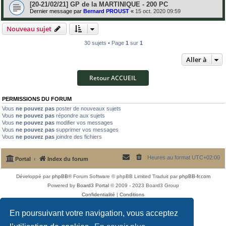
[20-21/02/21] GP de la MARTINIQUE - 200 PC
Dernier message par
Bernard PROUST
«
15 oct. 2020 09:59
Nouveau sujet
30 sujets • Page
1
sur
1
Aller à
Retour ACCUEIL
PERMISSIONS DU FORUM
Vous
ne pouvez pas
poster de nouveaux sujets
Vous
ne pouvez pas
répondre aux sujets
Vous
ne pouvez pas
modifier vos messages
Vous
ne pouvez pas
supprimer vos messages
Vous
ne pouvez pas
joindre des fichiers
Heures au format
UTC+02:00
Portal
Index du forum
Développé par
phpBB
® Forum Software © phpBB Limited
Traduit par
phpBB-fr.com
Powered by
Board3 Portal
© 2009 - 2023 Board3 Group
Confidentialité
|
Conditions
En poursuivant votre navigation, vous acceptez