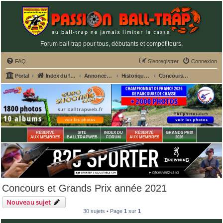
Forum ball-trap pour tous, débutants et compétiteurs.
FAQ
S’enregistrer
Connexion
Portal
Index du forum
Annonces GRATUITES PASSION BALL-TRAP
Historiques des annonces CONCOURS, GP des stands
Concours et Grands Prix année 2021
RÉSERVÉ
SITE
INDEX DU
RÉSERVÉ
GRANDS PRIX
AUX MEMBRES
BALLTRAPWEB
FORUM
AUX MEMBRES
2026
Concours et Grands Prix année 2021
Nouveau sujet
30 sujets • Page
1
sur
1