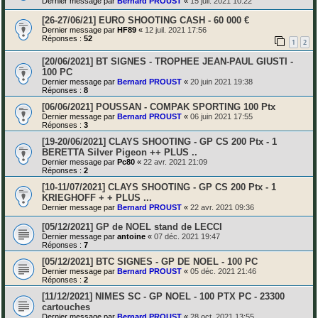
Dernier message par
Bernard PROUST
«
15 juil. 2021 10:22
[26-27/06/21] EURO SHOOTING CASH - 60 000 €
Dernier message par
HF89
«
12 juil. 2021 17:56
Réponses :
52
1
2
[20/06/2021] BT SIGNES - TROPHEE JEAN-PAUL GIUSTI -
100 PC
Dernier message par
Bernard PROUST
«
20 juin 2021 19:38
Réponses :
8
[06/06/2021] POUSSAN - COMPAK SPORTING 100 Ptx
Dernier message par
Bernard PROUST
«
06 juin 2021 17:55
Réponses :
3
[19-20/06/2021] CLAYS SHOOTING - GP CS 200 Ptx - 1
BERETTA Silver Pigeon ++ PLUS ..
Dernier message par
Pc80
«
22 avr. 2021 21:09
Réponses :
2
[10-11/07/2021] CLAYS SHOOTING - GP CS 200 Ptx - 1
KRIEGHOFF + + PLUS ...
Dernier message par
Bernard PROUST
«
22 avr. 2021 09:36
[05/12/2021] GP de NOEL stand de LECCI
Dernier message par
antoine
«
07 déc. 2021 19:47
Réponses :
7
[05/12/2021] BTC SIGNES - GP DE NOEL - 100 PC
Dernier message par
Bernard PROUST
«
05 déc. 2021 21:46
Réponses :
2
[11/12/2021] NIMES SC - GP NOEL - 100 PTX PC - 23300
cartouches
Dernier message par
Bernard PROUST
«
28 oct. 2021 13:55