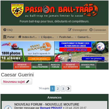
Forum ball-trap pour tous, débutants et compétiteurs.
FAQ
S’enregistrer
Connexion
Portal
Index du forum
L'équipement du tireur de ball-trap
Fusils ball-trap, chokes et entretien
Caesar Guerini
RÉSERVÉ
SITE
INDEX DU
RÉSERVÉ
GRANDS PRIX
AUX MEMBRES
BALLTRAPWEB
FORUM
AUX MEMBRES
2026
Caesar Guerini
Nouveau sujet
1
2
3
Suivante
74 sujets
Annonces
NOUVEAU FORUM - NOUVELLE MOUTURE
Dernier message par
Bernard PROUST
«
19 juil. 2026 18:47