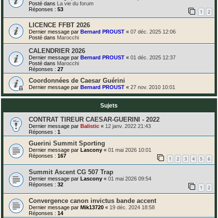
Posté dans
La vie du forum
Réponses :
53
1
2
LICENCE FFBT 2026
Dernier message par
Bernard PROUST
«
07 déc. 2025 12:06
Posté dans
Marocchi
CALENDRIER 2026
Dernier message par
Bernard PROUST
«
01 déc. 2025 12:37
Posté dans
Marocchi
Réponses :
27
Coordonnées de Caesar Guérini
Dernier message par
Bernard PROUST
«
27 nov. 2010 10:01
Sujets
CONTRAT TIREUR CAESAR-GUERINI - 2022
Dernier message par
Balistic
«
12 janv. 2022 21:43
Réponses :
1
Guerini Summit Sporting
Dernier message par
Lascony
«
01 mai 2026 10:01
Réponses :
167
1
2
3
4
5
6
Summit Ascent CG 507 Trap
Dernier message par
Lascony
«
01 mai 2026 09:54
Réponses :
32
1
2
Convergence canon invictus bande accent
Dernier message par
Mik13720
«
19 déc. 2024 18:58
Réponses :
14