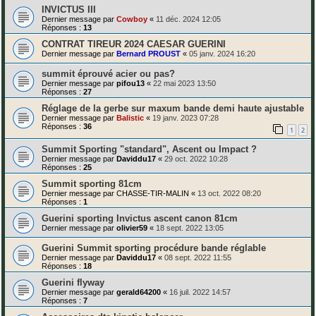
INVICTUS III
Dernier message par
Cowboy
«
11 déc. 2024 12:05
Réponses :
13
CONTRAT TIREUR 2024 CAESAR GUERINI
Dernier message par
Bernard PROUST
«
05 janv. 2024 16:20
summit éprouvé acier ou pas?
Dernier message par
pifou13
«
22 mai 2023 13:50
Réponses :
27
Réglage de la gerbe sur maxum bande demi haute ajustable
Dernier message par
Balistic
«
19 janv. 2023 07:28
Réponses :
36
1
2
Summit Sporting "standard", Ascent ou Impact ?
Dernier message par
Daviddu17
«
29 oct. 2022 10:28
Réponses :
25
Summit sporting 81cm
Dernier message par
CHASSE-TIR-MALIN
«
13 oct. 2022 08:20
Réponses :
1
Guerini sporting Invictus ascent canon 81cm
Dernier message par
olivier59
«
18 sept. 2022 13:05
Guerini Summit sporting procédure bande réglable
Dernier message par
Daviddu17
«
08 sept. 2022 11:55
Réponses :
18
Guerini flyway
Dernier message par
gerald64200
«
16 juil. 2022 14:57
Réponses :
7