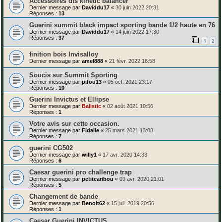
Accessoires dts kinetic balancer
Dernier message par
Daviddu17
«
30 juin 2022 20:31
Réponses :
13
Guerini summit black impact sporting bande 1/2 haute en 76
Dernier message par
Daviddu17
«
14 juin 2022 17:30
Réponses :
37
1
2
finition bois Invisalloy
Dernier message par
amel888
«
21 févr. 2022 16:58
Soucis sur Summit Sporting
Dernier message par
pifou13
«
05 oct. 2021 23:17
Réponses :
10
Guerini Invictus et Ellipse
Dernier message par
Balistic
«
02 août 2021 10:56
Réponses :
1
Votre avis sur cette occasion.
Dernier message par
Fidaile
«
25 mars 2021 13:08
Réponses :
7
guerini CG502
Dernier message par
willy1
«
17 avr. 2020 14:33
Réponses :
6
Caesar guerini pro challenge trap
Dernier message par
petitcaribou
«
09 avr. 2020 21:01
Réponses :
5
Changement de bande
Dernier message par
Benoit62
«
15 juil. 2019 20:56
Réponses :
1
Caesar Guerini INVICTUS