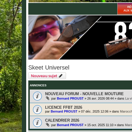
RÉ
AUX 
Skeet Universel
Nouveau sujet
ANNONCES
NOUVEAU FORUM - NOUVELLE MOUTURE
par
Bernard PROUST
»
26 avr. 2026 08:44
» dans
La v
LICENCE FFBT 2026
par
Bernard PROUST
»
07 déc. 2025 12:06
» dans
Marocch
CALENDRIER 2026
par
Bernard PROUST
»
15 oct. 2025 11:10
» dans
Maro