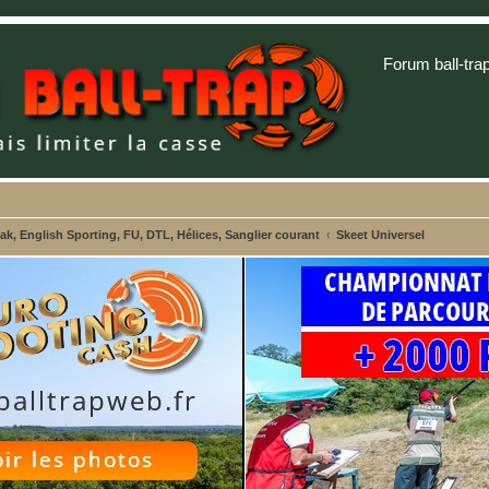
Forum ball-tra
, English Sporting, FU, DTL, Hélices, Sanglier courant
Skeet Universel