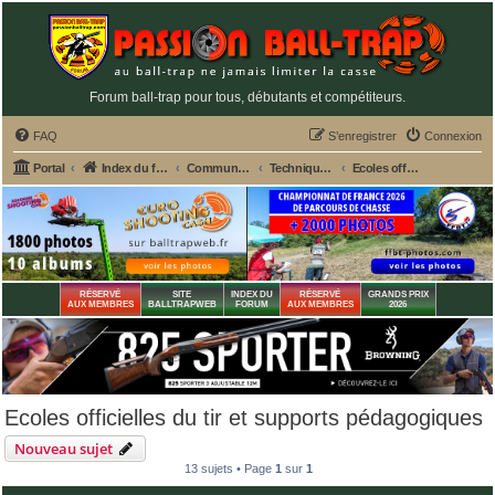
Forum ball-trap pour tous, débutants et compétiteurs.
FAQ
S’enregistrer
Connexion
Portal
Index du forum
Commun aux 2 fédérations ball-trap FFBT et FFT
Techniques de tir au ball-trap
Ecoles officielles du tir et supports pédagogiques
RÉSERVÉ
SITE
INDEX DU
RÉSERVÉ
GRANDS PRIX
AUX MEMBRES
BALLTRAPWEB
FORUM
AUX MEMBRES
2026
Ecoles officielles du tir et supports pédagogiques
Nouveau sujet
13 sujets • Page
1
sur
1