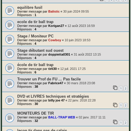
equilibre fusil
Dernier message par
Balistic
«
30 juin 2024 09:55
Réponses :
1
ecole de tir ball trap
Dernier message par
Korigan27
«
12 août 2023 16:59
Réponses :
4
Stage / Moniteur PC
Dernier message par
Cowboy
«
10 juin 2023 18:53
Réponses :
4
Stage débutant sud ouest
Dernier message par
doppietta0301
«
31 août 2022 13:15
Réponses :
4
école de tir ball trap
Dernier message par
tirli30
«
12 juil. 2021 17:25
Réponses :
6
Trouver un Prof de FU ... Pas facile
Dernier message par
Fabrice47
«
30 mars 2018 23:08
Réponses :
38
1
2
DVD et LIVRES techniques et stratégies
Dernier message par
billy joe 47
«
22 janv. 2018 22:28
Réponses :
30
1
2
MONITEURS DE TIR
Dernier message par
BALL-TRAP WEB
«
02 janv. 2017 11:11
Réponses :
32
1
2
leçon tir dans pas de calais