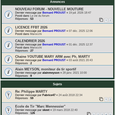
Annonces
NOUVEAU FORUM - NOUVELLE MOUTURE
Dernier message par
Bernard PROUST
«
19 juil. 2026 18:47
Posté dans
La vie du forum
Réponses :
53
1
2
LICENCE FFBT 2026
Dernier message par
Bernard PROUST
«
07 déc. 2025 12:06
Posté dans
Marocchi
CALENDRIER 2026
Dernier message par
Bernard PROUST
«
01 déc. 2025 12:37
Posté dans
Marocchi
Réponses :
27
Chaine YOUTUBE MARY ARM avec Ph. MARTY
Dernier message par
Bernard PROUST
«
03 août 2021 20:43
Réponses :
2
Alain MEYSON, moniteur de tir sportif
Dernier message par
alainmeyson
«
28 janv. 2021 10:00
Réponses :
8
Sujets
Re: Philippe MARTY
Dernier message par
Fabrice47
«
24 août 2018 22:34
Réponses :
59
1
2
Ecole de Tir "Marc Mennessier"
Dernier message par
skeet
«
19 mars 2018 22:40
Réponses :
126
1
2
3
4
5