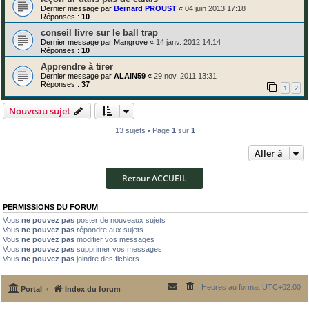
Dernier message par
Bernard PROUST
«
04 juin 2013 17:18
Réponses :
10
conseil livre sur le ball trap
Dernier message par
Mangrove
«
14 janv. 2012 14:14
Réponses :
10
Apprendre à tirer
Dernier message par
ALAIN59
«
29 nov. 2011 13:31
Réponses :
37
1
2
Nouveau sujet
13 sujets • Page
1
sur
1
Aller à
Retour ACCUEIL
PERMISSIONS DU FORUM
Vous
ne pouvez pas
poster de nouveaux sujets
Vous
ne pouvez pas
répondre aux sujets
Vous
ne pouvez pas
modifier vos messages
Vous
ne pouvez pas
supprimer vos messages
Vous
ne pouvez pas
joindre des fichiers
Heures au format
UTC+02:00
Portal
Index du forum